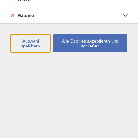
Öffnungszeiten
Matomo
Montag bis Freitag
09:00 - 13:00 sowie
Auswahl
Alle Cookies akzeptieren und
speichern
schließen
Montag bis Donnerstag
14:00 - 17:00 Uhr
In den Schulferien
Montag bis Freitag
09:00 - 13:00 Uhr
Inhalte
vhs.Newsletter
vhs.Programmzeitschrift online