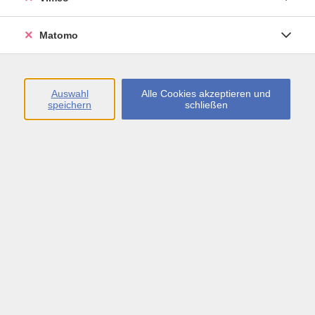
Öffnungszeiten
Matomo
Montag bis Freitag
09:00 - 13:00 sowie
Auswahl
Alle Cookies akzeptieren und
speichern
schließen
Montag bis Donnerstag
14:00 - 17:00 Uhr
In den Schulferien
Montag bis Freitag
09:00 - 13:00 Uhr
Inhalte
vhs.Newsletter
vhs.Programmzeitschrift online