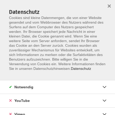
×
Datenschutz
Cookies sind kleine Datenmengen, die von einer Website
gesendet und vom Webbrowser des Nutzers während des
Surfens auf dem Computer des Nutzers gespeichert
Skip to main content
werden. Ihr Browser speichert jede Nachricht in einer
kleinen Datei, die Cookie genannt wird. Wenn Sie eine
weitere Seite vom Server anfordern, sendet Ihr Browser
Der Kurs konnte nicht gefunden werden.
das Cookie an den Server zurück. Cookies wurden als
zuverlässiger Mechanismus für Websites entwickelt, um
sich Informationen zu merken oder die Surfaktivitäten des
Benutzers aufzuzeichnen. Bitte willigen Sie in die
Verwendung von Cookies ein. Weitere Informationen finden
AGB
Sie in unseren Datenschutzhinweisen.
Datenschutz
Datenschutzerklärung
Erklärung zur Barrierefreiheit
Notwendig
Impressum
Widerrufsbelehrung
YouTube
Widerruf
Vimeo