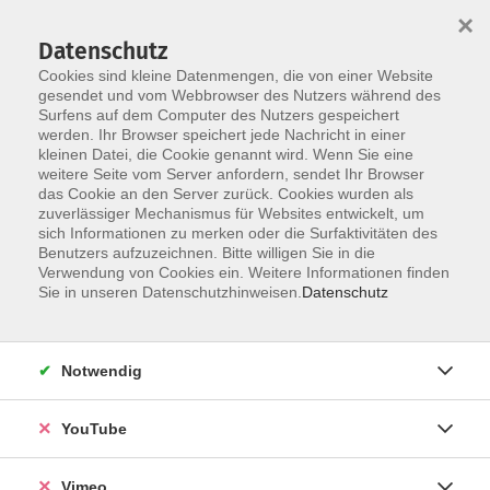
×
Datenschutz
Cookies sind kleine Datenmengen, die von einer Website
gesendet und vom Webbrowser des Nutzers während des
Surfens auf dem Computer des Nutzers gespeichert
Skip to main content
werden. Ihr Browser speichert jede Nachricht in einer
kleinen Datei, die Cookie genannt wird. Wenn Sie eine
weitere Seite vom Server anfordern, sendet Ihr Browser
Der Kurs konnte nicht gefunden werden.
das Cookie an den Server zurück. Cookies wurden als
zuverlässiger Mechanismus für Websites entwickelt, um
sich Informationen zu merken oder die Surfaktivitäten des
Benutzers aufzuzeichnen. Bitte willigen Sie in die
Verwendung von Cookies ein. Weitere Informationen finden
AGB
Sie in unseren Datenschutzhinweisen.
Datenschutz
Datenschutzerklärung
Erklärung zur Barrierefreiheit
Notwendig
Impressum
Widerrufsbelehrung
YouTube
Widerruf
Vimeo