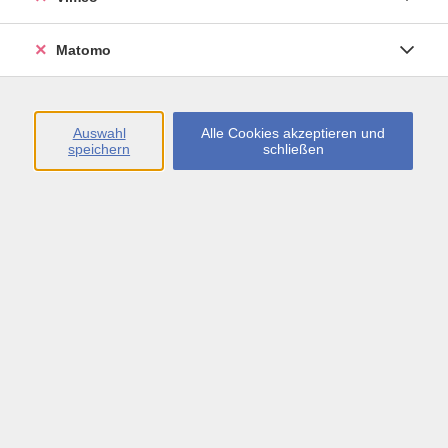
Öffnungszeiten
Matomo
Montag bis Freitag
09:00 - 13:00 sowie
Auswahl
Alle Cookies akzeptieren und
speichern
schließen
Montag bis Donnerstag
14:00 - 17:00 Uhr
In den Schulferien
Montag bis Freitag
09:00 - 13:00 Uhr
Inhalte
vhs.Newsletter
vhs.Programmzeitschrift online