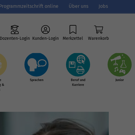
Programmzeitschrift online
Über uns
Jobs
Dozenten-Login
Kunden-Login
Merkzettel
Warenkorb
e
Sprachen
Beruf und
Junior
g &
Karriere
s