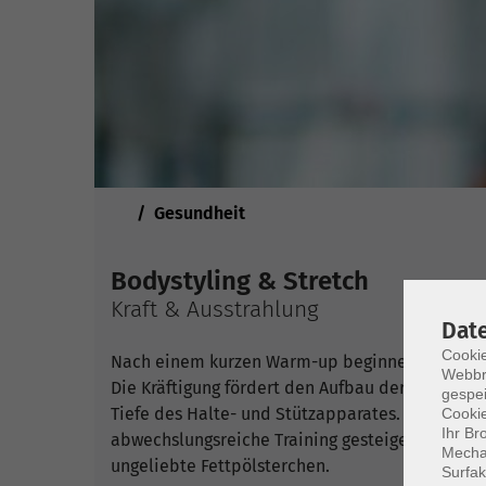
Sie sind hier:
Gesundheit
Bodystyling & Stretch
Kraft & Ausstrahlung
Dat
Cookie
Nach einem kurzen Warm-up beginnen wir mit de
Webbr
Die Kräftigung fördert den Aufbau der Muskulatu
gespei
Tiefe des Halte- und Stützapparates. Außerdem
Cookie
Ihr Br
abwechslungsreiche Training gesteigert. Aktive
Mechan
ungeliebte Fettpölsterchen.
Surfak