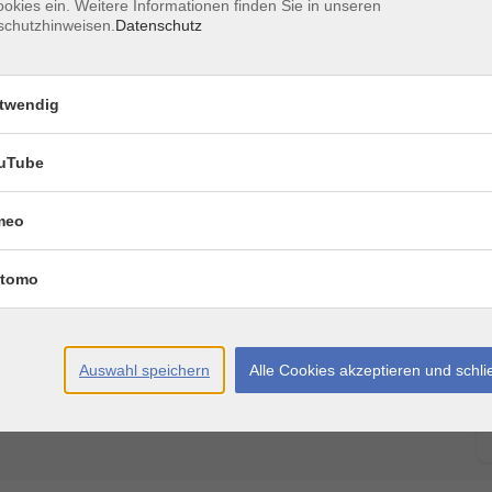
okies ein. Weitere Informationen finden Sie in unseren
schutzhinweisen.
Datenschutz
twendig
Ort / Raum
uTube
20:15 Uhr
meo
20:15 Uhr
tomo
 20:15 Uhr
15 Uhr
Auswahl speichern
Alle Cookies akzeptieren und schl