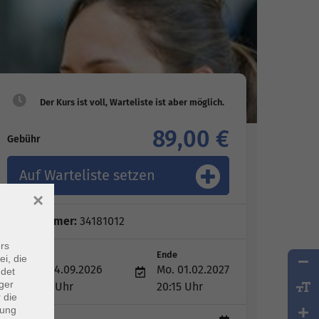
89,00 €
Gebühr
Auf Warteliste setzen
×
Kursnummer:
34181012
rs
Start
Ende
ei, die
Mo. 14.09.2026
Mo. 01.02.2027
ndet
ger
19:15 Uhr
20:15 Uhr
 die
dung