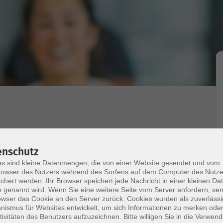
enschutz
s sind kleine Datenmengen, die von einer Website gesendet und vom
r Kräftigung von Bauch, Beine, Po und Rücken.
owser des Nutzers während des Surfens auf dem Computer des Nutze
r nicht nur an der Oberfläche, sondern bis in die
chert werden. Ihr Browser speichert jede Nachricht in einer kleinen Dat
 wird die Fettverbrennung durch das
 genannt wird. Wenn Sie eine weitere Seite vom Server anfordern, se
owser das Cookie an den Server zurück. Cookies wurden als zuverlässi
 Muskeln sind die beste Versicherung gegen
ismus für Websites entwickelt, um sich Informationen zu merken oder
tivitäten des Benutzers aufzuzeichnen. Bitte willigen Sie in die Verwen