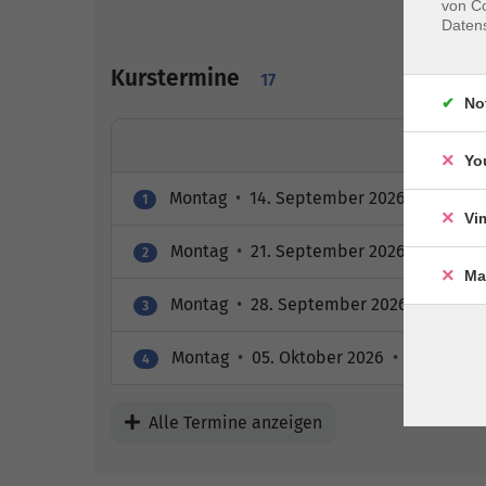
von Co
Daten
Kurstermine
17
No
Yo
Montag
•
14. September 2026
•
19:15 – 
1
Vi
Montag
•
21. September 2026
•
19:15 – 
2
Ma
Montag
•
28. September 2026
•
19:15 –
3
Montag
•
05. Oktober 2026
•
19:15 – 20:
4
Alle Termine anzeigen