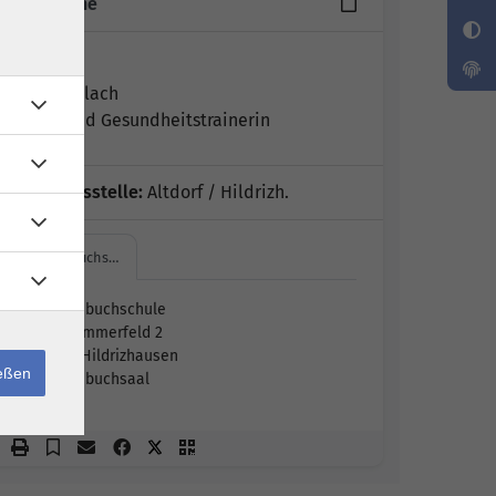
17 Termine
Leitung:
Ariane Erlach
Sport- und Gesundheitstrainerin
Geschäftsstelle:
Altdorf / Hildrizh.
Schönbuchs…
Schönbuchschule
Im Sommerfeld 2
71157 Hildrizhausen
ießen
Schönbuchsaal