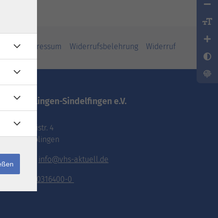
iheit
Impressum
Widerrufsbelehrung
Widerruf
vhs.Böblingen-Sindelfingen e.V.
Pestalozzistr. 4
71032 Böblingen
E-Mail:
info@vhs-aktuell.de
ießen
Tel.:
070316400-0