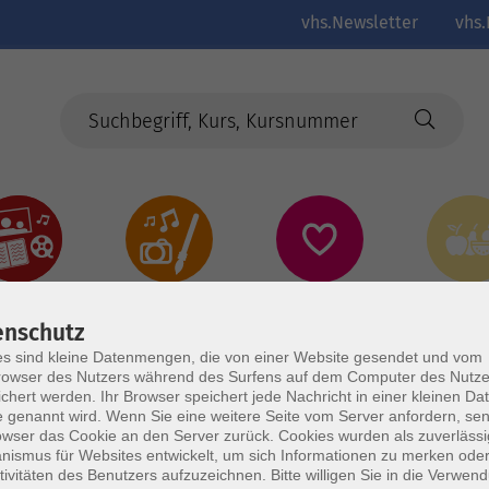
vhs.Newsletter
vhs.
Kultur
Kreativ
Gesundheit
Gesund
Ernährun
enschutz
Genus
s sind kleine Datenmengen, die von einer Website gesendet und vom
owser des Nutzers während des Surfens auf dem Computer des Nutze
chert werden. Ihr Browser speichert jede Nachricht in einer kleinen Dat
 genannt wird. Wenn Sie eine weitere Seite vom Server anfordern, se
owser das Cookie an den Server zurück. Cookies wurden als zuverlässi
ismus für Websites entwickelt, um sich Informationen zu merken oder
tivitäten des Benutzers aufzuzeichnen. Bitte willigen Sie in die Verwen