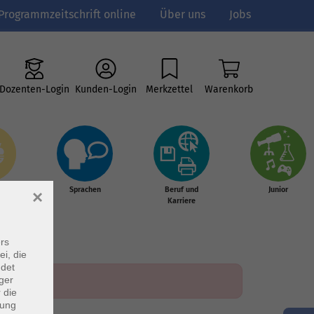
Programmzeitschrift online
Über uns
Jobs
Dozenten-Login
Kunden-Login
Merkzettel
Warenkorb
e
Sprachen
Beruf und
Junior
×
g &
Karriere
s
rs
ei, die
ndet
ger
 die
dung