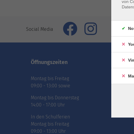
von Co
Daten
No
Social Media
Yo
Vi
Öffnungszeiten
Inhal
Ma
Montag bis Freitag
vhs.Ne
09:00 - 13:00 sowie
vhs.Pr
online
Montag bis Donnerstag
Über 
14:00 - 17:00 Uhr
Jobs
In den Schulferien
Montag bis Freitag
09:00 - 13:00 Uhr