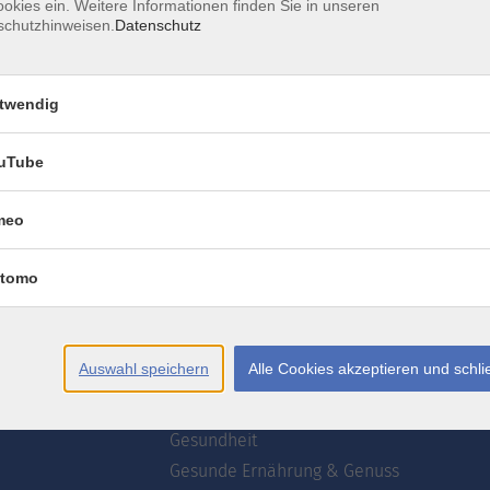
okies ein. Weitere Informationen finden Sie in unseren
schutzhinweisen.
Datenschutz
AGB
Datenschutzerklärung
Erklärung zur Barrierefre
twendig
uTube
meo
te
Programm
tomo
wsletter
Webinare
ogrammzeitschrift
Deutsch
Akademie
Auswahl speichern
Alle Cookies akzeptieren und schl
uns
Kultur
Kreativ
Gesundheit
Gesunde Ernährung & Genuss