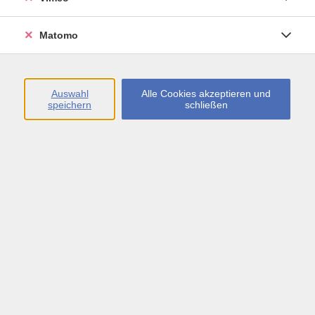
Öffnungszeiten
Matomo
Montag bis Freitag
09:00 - 13:00 sowie
Auswahl
Alle Cookies akzeptieren und
speichern
schließen
Montag bis Donnerstag
14:00 - 17:00 Uhr
In den Schulferien
Montag bis Freitag
09:00 - 13:00 Uhr
Inhalte
vhs.Newsletter
vhs.Programmzeitschrift online