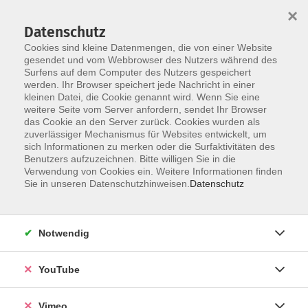
×
Datenschutz
Cookies sind kleine Datenmengen, die von einer Website
gesendet und vom Webbrowser des Nutzers während des
Surfens auf dem Computer des Nutzers gespeichert
Skip to main content
werden. Ihr Browser speichert jede Nachricht in einer
kleinen Datei, die Cookie genannt wird. Wenn Sie eine
weitere Seite vom Server anfordern, sendet Ihr Browser
Der Kurs konnte nicht gefunden werden.
das Cookie an den Server zurück. Cookies wurden als
zuverlässiger Mechanismus für Websites entwickelt, um
sich Informationen zu merken oder die Surfaktivitäten des
Benutzers aufzuzeichnen. Bitte willigen Sie in die
Verwendung von Cookies ein. Weitere Informationen finden
AGB
Sie in unseren Datenschutzhinweisen.
Datenschutz
Datenschutzerklärung
Erklärung zur Barrierefreiheit
Notwendig
Impressum
Widerrufsbelehrung
YouTube
Widerruf
Vimeo