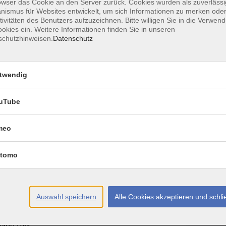
Jeder Teilnehmer dosiert Kraft und Tempo nach
owser das Cookie an den Server zurück. Cookies wurden als zuverlässi
ismus für Websites entwickelt, um sich Informationen zu merken oder
asser trainiert.
tivitäten des Benutzers aufzuzeichnen. Bitte willigen Sie in die Verwen
iche Fitness vorausgesetzt. Bei Herz-Kreislauf
okies ein. Weitere Informationen finden Sie in unseren
 Arzt.
schutzhinweisen.
Datenschutz
twendig
uTube
Ort / Raum
meo
– 19:00 Uhr
tomo
– 19:00 Uhr
Auswahl speichern
Alle Cookies akzeptieren und schl
– 19:00 Uhr