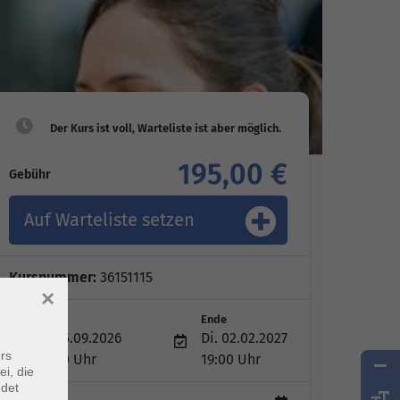
195,00 €
Gebühr
Auf Warteliste setzen
Kursnummer:
36151115
×
Start
Ende
Di. 15.09.2026
Di. 02.02.2027
rs
18:00 Uhr
19:00 Uhr
ei, die
ndet