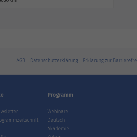
19:00 Uhr
AGB
Datenschutzerklärung
Erklärung zur Barrierefre
te
Programm
wsletter
Webinare
ogrammzeitschrift
Deutsch
Akademie
uns