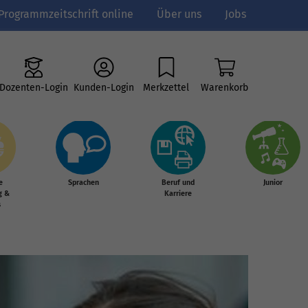
Programmzeitschrift online
Über uns
Jobs
Dozenten-Login
Kunden-Login
Merkzettel
Warenkorb
e
Sprachen
Beruf und
Junior
g &
Karriere
s