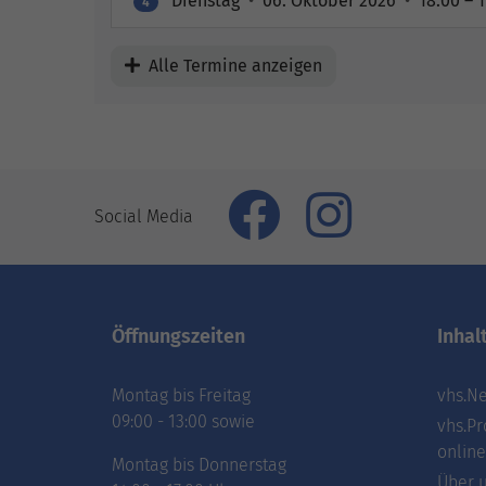
Dienstag
•
06. Oktober 2026
•
18:00 – 
4
Alle Termine anzeigen
Social Media
Öffnungszeiten
Inhal
Montag bis Freitag
vhs.Ne
09:00 - 13:00 sowie
vhs.Pr
online
Montag bis Donnerstag
Über 