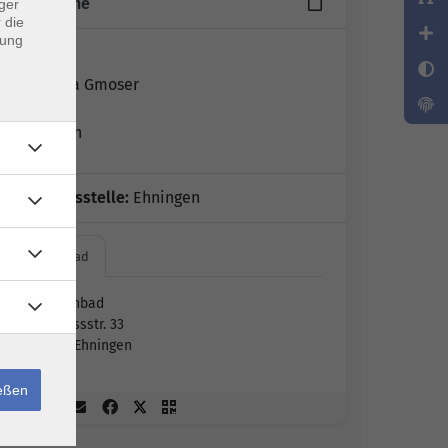
18 Termine
ger
 die
dung
Leitung:
Shoshana Gmoser
Ute Braun
Geschäftsstelle:
Ehningen
Hallenbad
Hallenbad
Schlossstr. 33
71139 Ehningen
ießen