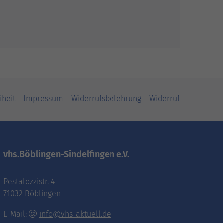
iheit
Impressum
Widerrufsbelehrung
Widerruf
vhs.Böblingen-Sindelfingen e.V.
Pestalozzistr. 4
71032 Böblingen
E-Mail:
info@vhs-aktuell.de