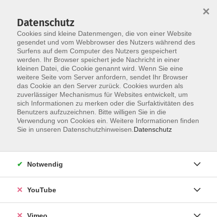
×
Datenschutz
Cookies sind kleine Datenmengen, die von einer Website
gesendet und vom Webbrowser des Nutzers während des
Surfens auf dem Computer des Nutzers gespeichert
Skip to main content
werden. Ihr Browser speichert jede Nachricht in einer
kleinen Datei, die Cookie genannt wird. Wenn Sie eine
weitere Seite vom Server anfordern, sendet Ihr Browser
das Cookie an den Server zurück. Cookies wurden als
zuverlässiger Mechanismus für Websites entwickelt, um
sich Informationen zu merken oder die Surfaktivitäten des
Benutzers aufzuzeichnen. Bitte willigen Sie in die
Verwendung von Cookies ein. Weitere Informationen finden
Sie in unseren Datenschutzhinweisen.
Datenschutz
Sie sind hier:
German / Deutsch
Deutschkurse tagsüber
September
Notwendig
Deutsch B1, Integrationskurs 5
YouTube
Bei allen Deutschkursen ist eine persönliche
Vimeo