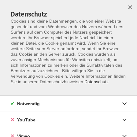
×
Datenschutz
Cookies sind kleine Datenmengen, die von einer Website
gesendet und vom Webbrowser des Nutzers während des
Surfens auf dem Computer des Nutzers gespeichert
Skip to main content
werden. Ihr Browser speichert jede Nachricht in einer
kleinen Datei, die Cookie genannt wird. Wenn Sie eine
weitere Seite vom Server anfordern, sendet Ihr Browser
das Cookie an den Server zurück. Cookies wurden als
zuverlässiger Mechanismus für Websites entwickelt, um
sich Informationen zu merken oder die Surfaktivitäten des
Benutzers aufzuzeichnen. Bitte willigen Sie in die
Verwendung von Cookies ein. Weitere Informationen finden
Sie in unseren Datenschutzhinweisen.
Datenschutz
Sie sind hier:
German / Deutsch
Deutschkurse tagsüber
September
Notwendig
Deutsch, Alphabetisierungskurs
YouTube
Bei allen Deutschkursen ist eine persönliche
Vimeo