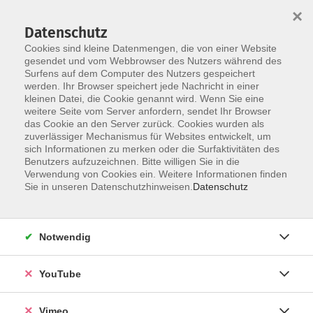
×
Datenschutz
Cookies sind kleine Datenmengen, die von einer Website
gesendet und vom Webbrowser des Nutzers während des
Surfens auf dem Computer des Nutzers gespeichert
Skip to main content
werden. Ihr Browser speichert jede Nachricht in einer
kleinen Datei, die Cookie genannt wird. Wenn Sie eine
weitere Seite vom Server anfordern, sendet Ihr Browser
Der Kurs konnte nicht gefunden werden.
das Cookie an den Server zurück. Cookies wurden als
zuverlässiger Mechanismus für Websites entwickelt, um
sich Informationen zu merken oder die Surfaktivitäten des
Benutzers aufzuzeichnen. Bitte willigen Sie in die
Verwendung von Cookies ein. Weitere Informationen finden
AGB
Sie in unseren Datenschutzhinweisen.
Datenschutz
Datenschutzerklärung
Erklärung zur Barrierefreiheit
Notwendig
Impressum
Widerrufsbelehrung
YouTube
Widerruf
Vimeo