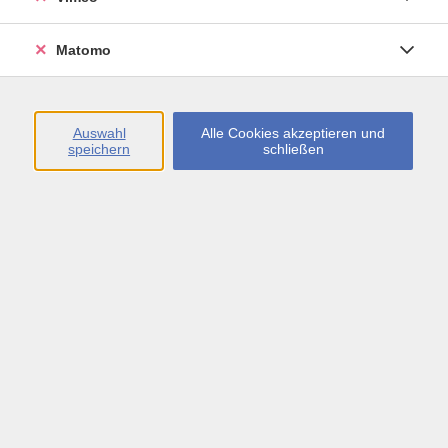
Öffnungszeiten
Matomo
Montag bis Freitag
09:00 - 13:00 sowie
Auswahl
Alle Cookies akzeptieren und
speichern
schließen
Montag bis Donnerstag
14:00 - 17:00 Uhr
In den Schulferien
Montag bis Freitag
09:00 - 13:00 Uhr
Inhalte
vhs.Newsletter
vhs.Programmzeitschrift online