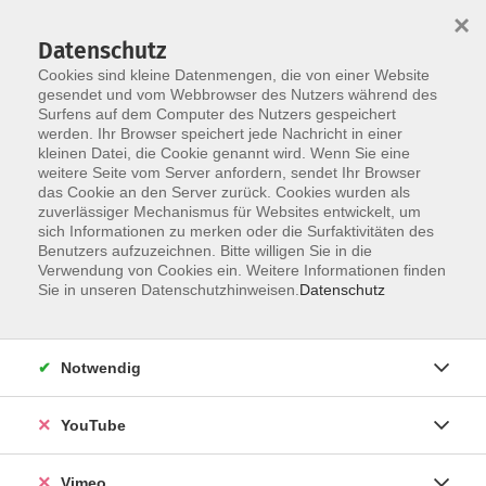
×
Datenschutz
Cookies sind kleine Datenmengen, die von einer Website
gesendet und vom Webbrowser des Nutzers während des
Surfens auf dem Computer des Nutzers gespeichert
Skip to main content
werden. Ihr Browser speichert jede Nachricht in einer
kleinen Datei, die Cookie genannt wird. Wenn Sie eine
weitere Seite vom Server anfordern, sendet Ihr Browser
das Cookie an den Server zurück. Cookies wurden als
zuverlässiger Mechanismus für Websites entwickelt, um
sich Informationen zu merken oder die Surfaktivitäten des
Benutzers aufzuzeichnen. Bitte willigen Sie in die
Verwendung von Cookies ein. Weitere Informationen finden
Sie in unseren Datenschutzhinweisen.
Datenschutz
Sie sind hier:
German / Deutsch
Deutschkurse tagsüber
September
Notwendig
Deutsch A2, Integrationskurs 4
YouTube
Bei allen Deutschkursen ist eine persönliche
Vimeo