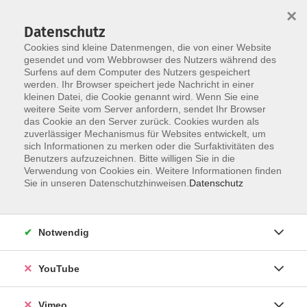
×
Datenschutz
Cookies sind kleine Datenmengen, die von einer Website
gesendet und vom Webbrowser des Nutzers während des
Surfens auf dem Computer des Nutzers gespeichert
Skip to main content
werden. Ihr Browser speichert jede Nachricht in einer
kleinen Datei, die Cookie genannt wird. Wenn Sie eine
weitere Seite vom Server anfordern, sendet Ihr Browser
das Cookie an den Server zurück. Cookies wurden als
zuverlässiger Mechanismus für Websites entwickelt, um
sich Informationen zu merken oder die Surfaktivitäten des
Benutzers aufzuzeichnen. Bitte willigen Sie in die
Verwendung von Cookies ein. Weitere Informationen finden
Sie in unseren Datenschutzhinweisen.
Datenschutz
Sie sind hier:
German / Deutsch
Deutschkurse tagsüber
September
Notwendig
Deutsch A1, Integrationskurs GL 4
YouTube
Bei allen Deutschkursen ist eine persönliche
Vimeo