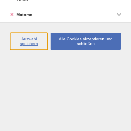
Öffnungszeiten
Matomo
Montag bis Freitag
09:00 - 13:00 sowie
Auswahl
Alle Cookies akzeptieren und
speichern
schließen
Montag bis Donnerstag
14:00 - 17:00 Uhr
In den Schulferien
Montag bis Freitag
09:00 - 13:00 Uhr
Inhalte
vhs.Newsletter
vhs.Programmzeitschrift online