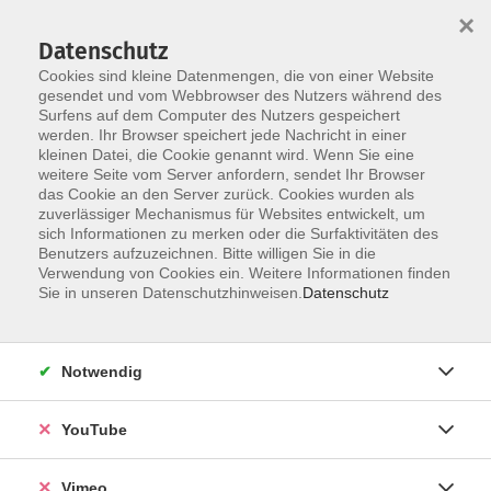
×
Datenschutz
Cookies sind kleine Datenmengen, die von einer Website
gesendet und vom Webbrowser des Nutzers während des
Surfens auf dem Computer des Nutzers gespeichert
Skip to main content
werden. Ihr Browser speichert jede Nachricht in einer
kleinen Datei, die Cookie genannt wird. Wenn Sie eine
weitere Seite vom Server anfordern, sendet Ihr Browser
Der Kurs konnte nicht gefunden werden.
das Cookie an den Server zurück. Cookies wurden als
zuverlässiger Mechanismus für Websites entwickelt, um
sich Informationen zu merken oder die Surfaktivitäten des
Benutzers aufzuzeichnen. Bitte willigen Sie in die
Verwendung von Cookies ein. Weitere Informationen finden
AGB
Sie in unseren Datenschutzhinweisen.
Datenschutz
Datenschutzerklärung
Erklärung zur Barrierefreiheit
Notwendig
Impressum
Widerrufsbelehrung
YouTube
Widerruf
Vimeo