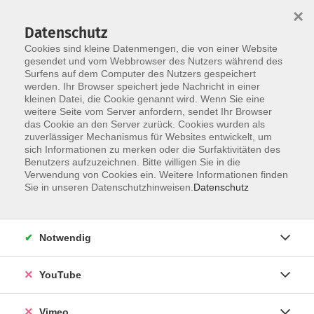
×
Datenschutz
Cookies sind kleine Datenmengen, die von einer Website
gesendet und vom Webbrowser des Nutzers während des
Surfens auf dem Computer des Nutzers gespeichert
Skip to main content
werden. Ihr Browser speichert jede Nachricht in einer
kleinen Datei, die Cookie genannt wird. Wenn Sie eine
weitere Seite vom Server anfordern, sendet Ihr Browser
Der Kurs konnte nicht gefunden werden.
das Cookie an den Server zurück. Cookies wurden als
zuverlässiger Mechanismus für Websites entwickelt, um
sich Informationen zu merken oder die Surfaktivitäten des
Benutzers aufzuzeichnen. Bitte willigen Sie in die
Verwendung von Cookies ein. Weitere Informationen finden
AGB
Sie in unseren Datenschutzhinweisen.
Datenschutz
Datenschutzerklärung
Erklärung zur Barrierefreiheit
Notwendig
Impressum
Widerrufsbelehrung
YouTube
Widerruf
Vimeo