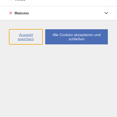
Öffnungszeiten
Matomo
Montag bis Freitag
09:00 - 13:00 sowie
Auswahl
Alle Cookies akzeptieren und
speichern
schließen
Montag bis Donnerstag
14:00 - 17:00 Uhr
In den Schulferien
Montag bis Freitag
09:00 - 13:00 Uhr
Inhalte
vhs.Newsletter
vhs.Programmzeitschrift online