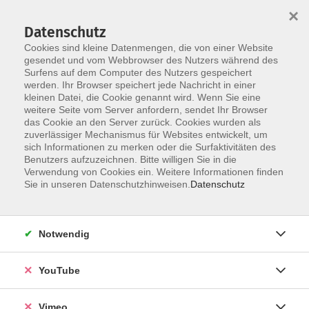
×
Datenschutz
Cookies sind kleine Datenmengen, die von einer Website
gesendet und vom Webbrowser des Nutzers während des
Surfens auf dem Computer des Nutzers gespeichert
Skip to main content
werden. Ihr Browser speichert jede Nachricht in einer
kleinen Datei, die Cookie genannt wird. Wenn Sie eine
weitere Seite vom Server anfordern, sendet Ihr Browser
Der Kurs konnte nicht gefunden werden.
das Cookie an den Server zurück. Cookies wurden als
zuverlässiger Mechanismus für Websites entwickelt, um
sich Informationen zu merken oder die Surfaktivitäten des
Benutzers aufzuzeichnen. Bitte willigen Sie in die
Verwendung von Cookies ein. Weitere Informationen finden
AGB
Sie in unseren Datenschutzhinweisen.
Datenschutz
Datenschutzerklärung
Erklärung zur Barrierefreiheit
Notwendig
Impressum
Widerrufsbelehrung
YouTube
Widerruf
Vimeo