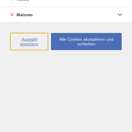
Öffnungszeiten
Matomo
Montag bis Freitag
09:00 - 13:00 sowie
Auswahl
Alle Cookies akzeptieren und
speichern
schließen
Montag bis Donnerstag
14:00 - 17:00 Uhr
In den Schulferien
Montag bis Freitag
09:00 - 13:00 Uhr
Inhalte
vhs.Newsletter
vhs.Programmzeitschrift online