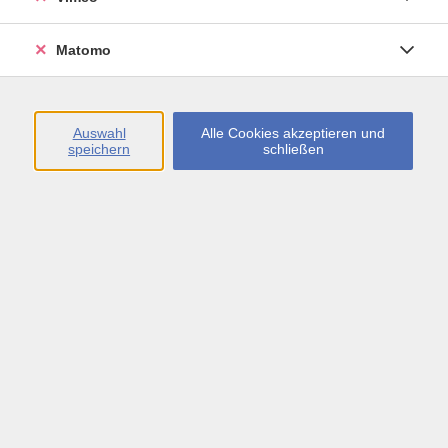
Öffnungszeiten
Matomo
Montag bis Freitag
09:00 - 13:00 sowie
Auswahl
Alle Cookies akzeptieren und
speichern
schließen
Montag bis Donnerstag
14:00 - 17:00 Uhr
In den Schulferien
Montag bis Freitag
09:00 - 13:00 Uhr
Inhalte
vhs.Newsletter
vhs.Programmzeitschrift online