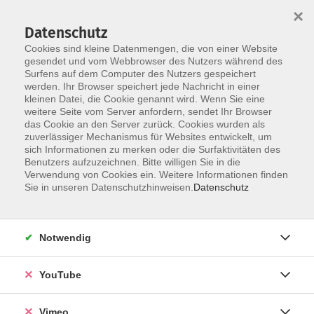
×
Datenschutz
Cookies sind kleine Datenmengen, die von einer Website
gesendet und vom Webbrowser des Nutzers während des
Surfens auf dem Computer des Nutzers gespeichert
Skip to main content
werden. Ihr Browser speichert jede Nachricht in einer
kleinen Datei, die Cookie genannt wird. Wenn Sie eine
weitere Seite vom Server anfordern, sendet Ihr Browser
Der Kurs konnte nicht gefunden werden.
das Cookie an den Server zurück. Cookies wurden als
zuverlässiger Mechanismus für Websites entwickelt, um
sich Informationen zu merken oder die Surfaktivitäten des
Benutzers aufzuzeichnen. Bitte willigen Sie in die
Verwendung von Cookies ein. Weitere Informationen finden
AGB
Sie in unseren Datenschutzhinweisen.
Datenschutz
Datenschutzerklärung
Erklärung zur Barrierefreiheit
Notwendig
Impressum
Widerrufsbelehrung
YouTube
Widerruf
Vimeo