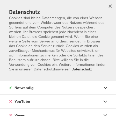
×
Datenschutz
Cookies sind kleine Datenmengen, die von einer Website
gesendet und vom Webbrowser des Nutzers während des
Surfens auf dem Computer des Nutzers gespeichert
Skip to main content
werden. Ihr Browser speichert jede Nachricht in einer
kleinen Datei, die Cookie genannt wird. Wenn Sie eine
weitere Seite vom Server anfordern, sendet Ihr Browser
Der Kurs konnte nicht gefunden werden.
das Cookie an den Server zurück. Cookies wurden als
zuverlässiger Mechanismus für Websites entwickelt, um
sich Informationen zu merken oder die Surfaktivitäten des
Benutzers aufzuzeichnen. Bitte willigen Sie in die
Verwendung von Cookies ein. Weitere Informationen finden
AGB
Sie in unseren Datenschutzhinweisen.
Datenschutz
Datenschutzerklärung
Erklärung zur Barrierefreiheit
Notwendig
Impressum
Widerrufsbelehrung
YouTube
Widerruf
Vimeo