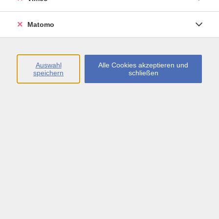
Öffnungszeiten
Matomo
Montag bis Freitag
09:00 - 13:00 sowie
Auswahl
Alle Cookies akzeptieren und
speichern
schließen
Montag bis Donnerstag
14:00 - 17:00 Uhr
In den Schulferien
Montag bis Freitag
09:00 - 13:00 Uhr
Inhalte
vhs.Newsletter
vhs.Programmzeitschrift online