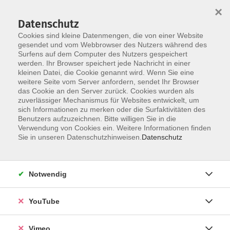
×
Datenschutz
Cookies sind kleine Datenmengen, die von einer Website
gesendet und vom Webbrowser des Nutzers während des
Surfens auf dem Computer des Nutzers gespeichert
Skip to main content
werden. Ihr Browser speichert jede Nachricht in einer
kleinen Datei, die Cookie genannt wird. Wenn Sie eine
weitere Seite vom Server anfordern, sendet Ihr Browser
Der Kurs konnte nicht gefunden werden.
das Cookie an den Server zurück. Cookies wurden als
zuverlässiger Mechanismus für Websites entwickelt, um
sich Informationen zu merken oder die Surfaktivitäten des
Benutzers aufzuzeichnen. Bitte willigen Sie in die
Verwendung von Cookies ein. Weitere Informationen finden
AGB
Sie in unseren Datenschutzhinweisen.
Datenschutz
Datenschutzerklärung
Erklärung zur Barrierefreiheit
Notwendig
Impressum
Widerrufsbelehrung
YouTube
Widerruf
Vimeo