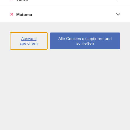
Öffnungszeiten
Matomo
Montag bis Freitag
09:00 - 13:00 sowie
Auswahl
Alle Cookies akzeptieren und
speichern
schließen
Montag bis Donnerstag
14:00 - 17:00 Uhr
In den Schulferien
Montag bis Freitag
09:00 - 13:00 Uhr
Inhalte
vhs.Newsletter
vhs.Programmzeitschrift online