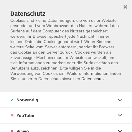
×
Datenschutz
Cookies sind kleine Datenmengen, die von einer Website
gesendet und vom Webbrowser des Nutzers während des
Surfens auf dem Computer des Nutzers gespeichert
Skip to main content
werden. Ihr Browser speichert jede Nachricht in einer
kleinen Datei, die Cookie genannt wird. Wenn Sie eine
weitere Seite vom Server anfordern, sendet Ihr Browser
das Cookie an den Server zurück. Cookies wurden als
zuverlässiger Mechanismus für Websites entwickelt, um
sich Informationen zu merken oder die Surfaktivitäten des
Benutzers aufzuzeichnen. Bitte willigen Sie in die
Verwendung von Cookies ein. Weitere Informationen finden
Sie in unseren Datenschutzhinweisen.
Datenschutz
Sie sind hier:
German / Deutsch
Deutschkurse am Abend
ab Februar
Notwendig
Deutsch A1, Integrationskurs 1 (971)
YouTube
Bei allen Deutschkursen ist eine persönliche
Vimeo