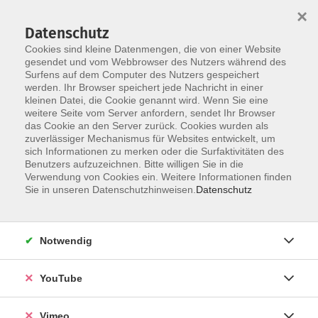
×
Datenschutz
Cookies sind kleine Datenmengen, die von einer Website
gesendet und vom Webbrowser des Nutzers während des
Surfens auf dem Computer des Nutzers gespeichert
Skip to main content
werden. Ihr Browser speichert jede Nachricht in einer
kleinen Datei, die Cookie genannt wird. Wenn Sie eine
weitere Seite vom Server anfordern, sendet Ihr Browser
das Cookie an den Server zurück. Cookies wurden als
ab Februar
zuverlässiger Mechanismus für Websites entwickelt, um
sich Informationen zu merken oder die Surfaktivitäten des
Benutzers aufzuzeichnen. Bitte willigen Sie in die
Verwendung von Cookies ein. Weitere Informationen finden
Sie in unseren Datenschutzhinweisen.
Datenschutz
10 Kurse
Notwendig
zurück zu Deutschkurse am Abend
YouTube
Ergebnisse filtern
Vimeo