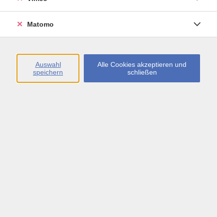
Matomo
Deutsch A1, Integrationskurs 1 (971)
Mo. 08.06.2026 18:00
Böblingen
Auswahl
Alle Cookies akzeptieren und
speichern
schließen
Deutsch A2, Integrationskurs 3 (935)
Do. 11.06.2026 17:45
Böblingen
Deutsch A2, Integrationskurs 4 (921)
Mo. 15.06.2026 18:00