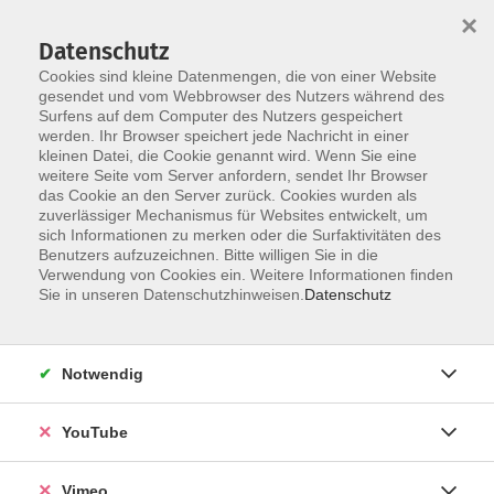
×
Datenschutz
Cookies sind kleine Datenmengen, die von einer Website
gesendet und vom Webbrowser des Nutzers während des
Surfens auf dem Computer des Nutzers gespeichert
Skip to main content
werden. Ihr Browser speichert jede Nachricht in einer
kleinen Datei, die Cookie genannt wird. Wenn Sie eine
weitere Seite vom Server anfordern, sendet Ihr Browser
das Cookie an den Server zurück. Cookies wurden als
Deutschkurse am Abend
zuverlässiger Mechanismus für Websites entwickelt, um
sich Informationen zu merken oder die Surfaktivitäten des
Benutzers aufzuzeichnen. Bitte willigen Sie in die
Verwendung von Cookies ein. Weitere Informationen finden
Sie in unseren Datenschutzhinweisen.
Datenschutz
37 Kurse
Notwendig
zurück zu German / Deutsch
YouTube
Kurse nach Themen
ab Februar
10
Vimeo