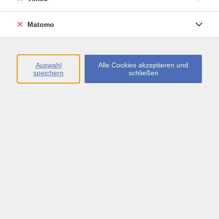
ab September
27
Matomo
Ergebnisse filtern
Auswahl
Alle Cookies akzeptieren und
speichern
schließen
Deutsch A1, Integrationskurs 1 (971)
Mo. 08.06.2026 18:00
Böblingen
Deutsch A2, Integrationskurs 3 (935)
Do. 11.06.2026 17:45
Böblingen