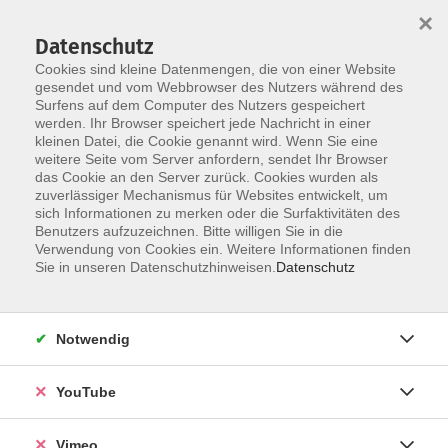
×
Datenschutz
Cookies sind kleine Datenmengen, die von einer Website
gesendet und vom Webbrowser des Nutzers während des
Surfens auf dem Computer des Nutzers gespeichert
Skip to main content
werden. Ihr Browser speichert jede Nachricht in einer
kleinen Datei, die Cookie genannt wird. Wenn Sie eine
weitere Seite vom Server anfordern, sendet Ihr Browser
Der Kurs konnte nicht gefunden werden.
das Cookie an den Server zurück. Cookies wurden als
zuverlässiger Mechanismus für Websites entwickelt, um
sich Informationen zu merken oder die Surfaktivitäten des
Benutzers aufzuzeichnen. Bitte willigen Sie in die
Verwendung von Cookies ein. Weitere Informationen finden
AGB
Sie in unseren Datenschutzhinweisen.
Datenschutz
Datenschutzerklärung
Erklärung zur Barrierefreiheit
Notwendig
Impressum
Widerrufsbelehrung
YouTube
Widerruf
Vimeo