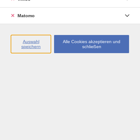
Öffnungszeiten
Matomo
Montag bis Freitag
09:00 - 13:00 sowie
Auswahl
Alle Cookies akzeptieren und
speichern
schließen
Montag bis Donnerstag
14:00 - 17:00 Uhr
In den Schulferien
Montag bis Freitag
09:00 - 13:00 Uhr
Inhalte
vhs.Newsletter
vhs.Programmzeitschrift online