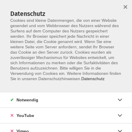
×
Datenschutz
Cookies sind kleine Datenmengen, die von einer Website
gesendet und vom Webbrowser des Nutzers während des
Surfens auf dem Computer des Nutzers gespeichert
Skip to main content
werden. Ihr Browser speichert jede Nachricht in einer
kleinen Datei, die Cookie genannt wird. Wenn Sie eine
weitere Seite vom Server anfordern, sendet Ihr Browser
Der Kurs konnte nicht gefunden werden.
das Cookie an den Server zurück. Cookies wurden als
zuverlässiger Mechanismus für Websites entwickelt, um
sich Informationen zu merken oder die Surfaktivitäten des
Benutzers aufzuzeichnen. Bitte willigen Sie in die
Verwendung von Cookies ein. Weitere Informationen finden
AGB
Sie in unseren Datenschutzhinweisen.
Datenschutz
Datenschutzerklärung
Erklärung zur Barrierefreiheit
Notwendig
Impressum
Widerrufsbelehrung
YouTube
Widerruf
Vimeo