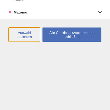
Öffnungszeiten
Matomo
Montag bis Freitag
09:00 - 13:00 sowie
Auswahl
Alle Cookies akzeptieren und
speichern
schließen
Montag bis Donnerstag
14:00 - 17:00 Uhr
In den Schulferien
Montag bis Freitag
09:00 - 13:00 Uhr
Inhalte
vhs.Newsletter
vhs.Programmzeitschrift online