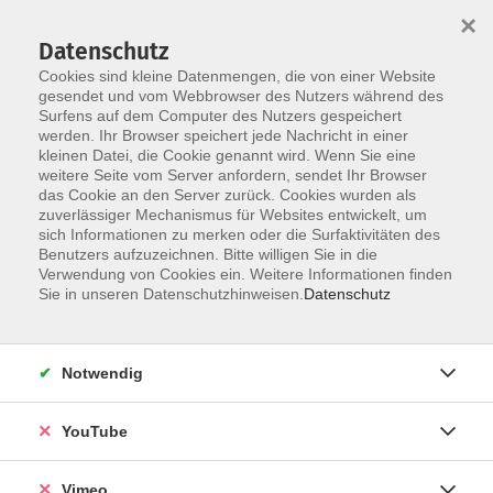
×
Datenschutz
Cookies sind kleine Datenmengen, die von einer Website
gesendet und vom Webbrowser des Nutzers während des
Surfens auf dem Computer des Nutzers gespeichert
Skip to main content
werden. Ihr Browser speichert jede Nachricht in einer
kleinen Datei, die Cookie genannt wird. Wenn Sie eine
weitere Seite vom Server anfordern, sendet Ihr Browser
Der Kurs konnte nicht gefunden werden.
das Cookie an den Server zurück. Cookies wurden als
zuverlässiger Mechanismus für Websites entwickelt, um
sich Informationen zu merken oder die Surfaktivitäten des
Benutzers aufzuzeichnen. Bitte willigen Sie in die
Verwendung von Cookies ein. Weitere Informationen finden
AGB
Sie in unseren Datenschutzhinweisen.
Datenschutz
Datenschutzerklärung
Erklärung zur Barrierefreiheit
Notwendig
Impressum
Widerrufsbelehrung
YouTube
Widerruf
Vimeo