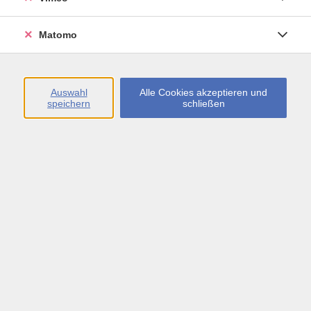
Öffnungszeiten
Matomo
Montag bis Freitag
09:00 - 13:00 sowie
Auswahl
Alle Cookies akzeptieren und
speichern
schließen
Montag bis Donnerstag
14:00 - 17:00 Uhr
In den Schulferien
Montag bis Freitag
09:00 - 13:00 Uhr
Inhalte
vhs.Newsletter
vhs.Programmzeitschrift online