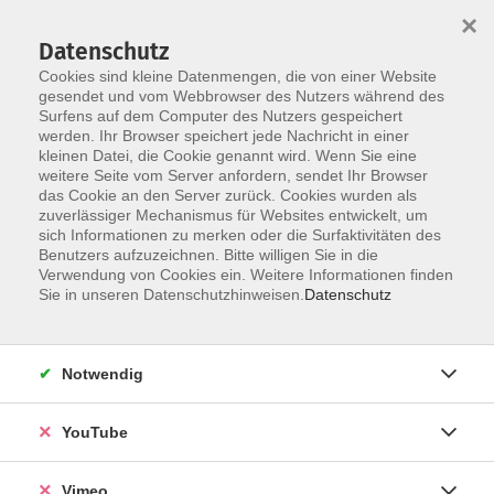
×
Datenschutz
Cookies sind kleine Datenmengen, die von einer Website
gesendet und vom Webbrowser des Nutzers während des
Surfens auf dem Computer des Nutzers gespeichert
Skip to main content
werden. Ihr Browser speichert jede Nachricht in einer
kleinen Datei, die Cookie genannt wird. Wenn Sie eine
weitere Seite vom Server anfordern, sendet Ihr Browser
Der Kurs konnte nicht gefunden werden.
das Cookie an den Server zurück. Cookies wurden als
zuverlässiger Mechanismus für Websites entwickelt, um
sich Informationen zu merken oder die Surfaktivitäten des
Benutzers aufzuzeichnen. Bitte willigen Sie in die
Verwendung von Cookies ein. Weitere Informationen finden
AGB
Sie in unseren Datenschutzhinweisen.
Datenschutz
Datenschutzerklärung
Erklärung zur Barrierefreiheit
Notwendig
Impressum
Widerrufsbelehrung
YouTube
Widerruf
Vimeo