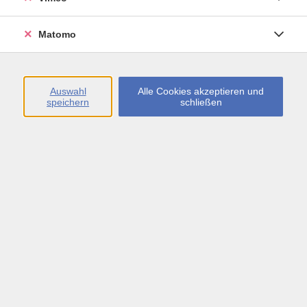
Öffnungszeiten
Matomo
Montag bis Freitag
09:00 - 13:00 sowie
Auswahl
Alle Cookies akzeptieren und
speichern
schließen
Montag bis Donnerstag
14:00 - 17:00 Uhr
In den Schulferien
Montag bis Freitag
09:00 - 13:00 Uhr
Inhalte
vhs.Newsletter
vhs.Programmzeitschrift online