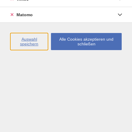
Öffnungszeiten
Matomo
Montag bis Freitag
09:00 - 13:00 sowie
Auswahl
Alle Cookies akzeptieren und
speichern
schließen
Montag bis Donnerstag
14:00 - 17:00 Uhr
In den Schulferien
Montag bis Freitag
09:00 - 13:00 Uhr
Inhalte
vhs.Newsletter
vhs.Programmzeitschrift online