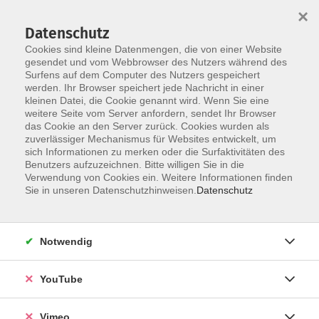
×
Datenschutz
Cookies sind kleine Datenmengen, die von einer Website
gesendet und vom Webbrowser des Nutzers während des
Surfens auf dem Computer des Nutzers gespeichert
Skip to main content
werden. Ihr Browser speichert jede Nachricht in einer
kleinen Datei, die Cookie genannt wird. Wenn Sie eine
weitere Seite vom Server anfordern, sendet Ihr Browser
Der Kurs konnte nicht gefunden werden.
das Cookie an den Server zurück. Cookies wurden als
zuverlässiger Mechanismus für Websites entwickelt, um
sich Informationen zu merken oder die Surfaktivitäten des
Benutzers aufzuzeichnen. Bitte willigen Sie in die
Verwendung von Cookies ein. Weitere Informationen finden
AGB
Sie in unseren Datenschutzhinweisen.
Datenschutz
Datenschutzerklärung
Erklärung zur Barrierefreiheit
Notwendig
Impressum
Widerrufsbelehrung
YouTube
Widerruf
Vimeo