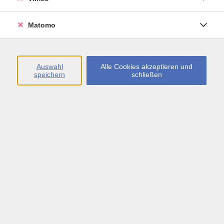
Öffnungszeiten
Matomo
Montag bis Freitag
09:00 - 13:00 sowie
Auswahl
Alle Cookies akzeptieren und
speichern
schließen
Montag bis Donnerstag
14:00 - 17:00 Uhr
In den Schulferien
Montag bis Freitag
09:00 - 13:00 Uhr
Inhalte
vhs.Newsletter
vhs.Programmzeitschrift online