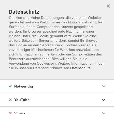
×
Datenschutz
Cookies sind kleine Datenmengen, die von einer Website
gesendet und vom Webbrowser des Nutzers während des
Surfens auf dem Computer des Nutzers gespeichert
Skip to main content
werden. Ihr Browser speichert jede Nachricht in einer
kleinen Datei, die Cookie genannt wird. Wenn Sie eine
weitere Seite vom Server anfordern, sendet Ihr Browser
Der Kurs konnte nicht gefunden werden.
das Cookie an den Server zurück. Cookies wurden als
zuverlässiger Mechanismus für Websites entwickelt, um
sich Informationen zu merken oder die Surfaktivitäten des
Benutzers aufzuzeichnen. Bitte willigen Sie in die
Verwendung von Cookies ein. Weitere Informationen finden
AGB
Sie in unseren Datenschutzhinweisen.
Datenschutz
Datenschutzerklärung
Erklärung zur Barrierefreiheit
Notwendig
Impressum
Widerrufsbelehrung
YouTube
Widerruf
Vimeo