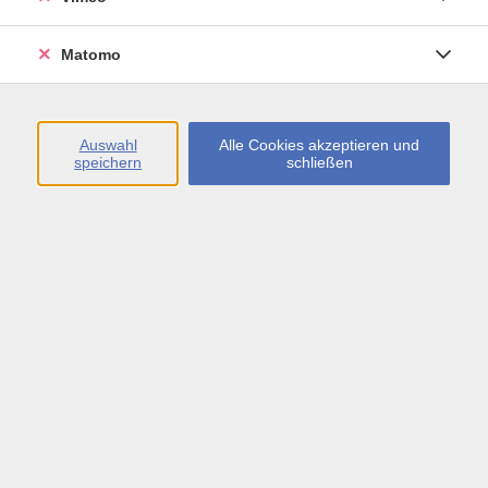
Öffnungszeiten
Matomo
Montag bis Freitag
09:00 - 13:00 sowie
Auswahl
Alle Cookies akzeptieren und
speichern
schließen
Montag bis Donnerstag
14:00 - 17:00 Uhr
In den Schulferien
Montag bis Freitag
09:00 - 13:00 Uhr
Inhalte
vhs.Newsletter
vhs.Programmzeitschrift online