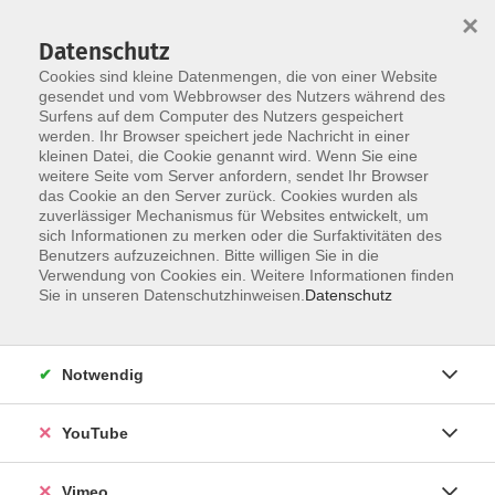
×
Datenschutz
Cookies sind kleine Datenmengen, die von einer Website
gesendet und vom Webbrowser des Nutzers während des
Surfens auf dem Computer des Nutzers gespeichert
Skip to main content
werden. Ihr Browser speichert jede Nachricht in einer
kleinen Datei, die Cookie genannt wird. Wenn Sie eine
weitere Seite vom Server anfordern, sendet Ihr Browser
Der Kurs konnte nicht gefunden werden.
das Cookie an den Server zurück. Cookies wurden als
zuverlässiger Mechanismus für Websites entwickelt, um
sich Informationen zu merken oder die Surfaktivitäten des
Benutzers aufzuzeichnen. Bitte willigen Sie in die
Verwendung von Cookies ein. Weitere Informationen finden
AGB
Sie in unseren Datenschutzhinweisen.
Datenschutz
Datenschutzerklärung
Erklärung zur Barrierefreiheit
Notwendig
Impressum
Widerrufsbelehrung
YouTube
Widerruf
Vimeo