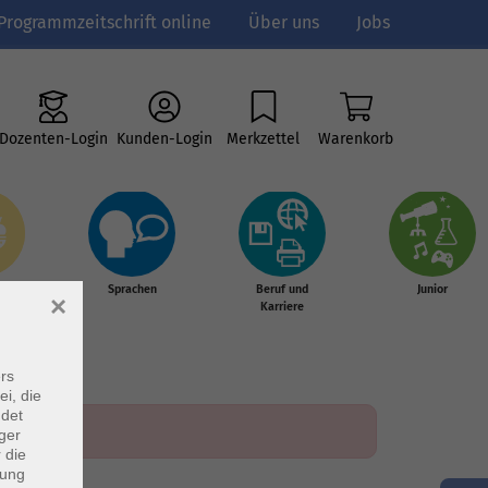
Programmzeitschrift online
Über uns
Jobs
Dozenten-Login
Kunden-Login
Merkzettel
Warenkorb
e
Sprachen
Beruf und
Junior
×
g &
Karriere
s
rs
ei, die
ndet
ger
 die
dung