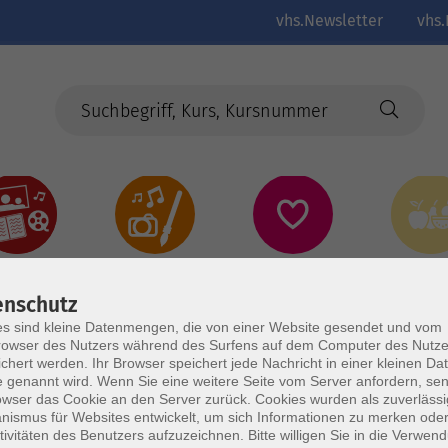
vhs.Newsletter
vhs.
Kultur
Kreativ
Gesundheit
Gesund
Ernährun
Genus
enschutz
s sind kleine Datenmengen, die von einer Website gesendet und vom
owser des Nutzers während des Surfens auf dem Computer des Nutze
chert werden. Ihr Browser speichert jede Nachricht in einer kleinen Dat
 genannt wird. Wenn Sie eine weitere Seite vom Server anfordern, se
owser das Cookie an den Server zurück. Cookies wurden als zuverlässi
ismus für Websites entwickelt, um sich Informationen zu merken oder
tivitäten des Benutzers aufzuzeichnen. Bitte willigen Sie in die Verwen