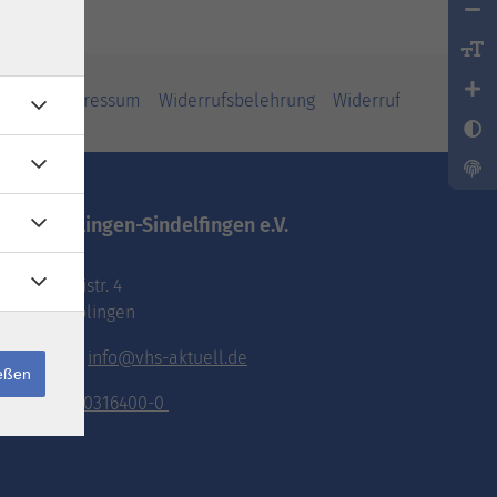
iheit
Impressum
Widerrufsbelehrung
Widerruf
vhs.Böblingen-Sindelfingen e.V.
Pestalozzistr. 4
71032 Böblingen
E-Mail:
info@vhs-aktuell.de
ießen
Tel.:
070316400-0