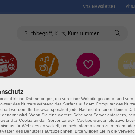
vhs.Newsletter
vhs.
Kultur
Kreativ
Gesundheit
Gesund
Ernährun
Genus
enschutz
s sind kleine Datenmengen, die von einer Website gesendet und vom
owser des Nutzers während des Surfens auf dem Computer des Nutze
chert werden. Ihr Browser speichert jede Nachricht in einer kleinen Dat
 genannt wird. Wenn Sie eine weitere Seite vom Server anfordern, se
owser das Cookie an den Server zurück. Cookies wurden als zuverlässi
ismus für Websites entwickelt, um sich Informationen zu merken oder
tivitäten des Benutzers aufzuzeichnen. Bitte willigen Sie in die Verwen