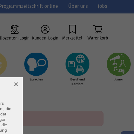
Programmzeitschrift online
Über uns
Jobs
Dozenten-Login
Kunden-Login
Merkzettel
Warenkorb
e
Sprachen
Beruf und
Junior
×
g &
Karriere
s
rs
ei, die
ndet
ger
 die
dung