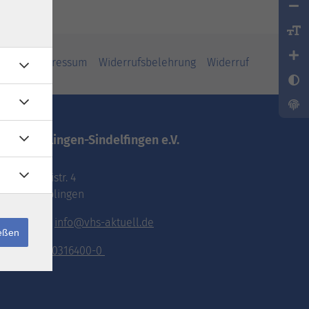
iheit
Impressum
Widerrufsbelehrung
Widerruf
vhs.Böblingen-Sindelfingen e.V.
Pestalozzistr. 4
71032 Böblingen
E-Mail:
info@vhs-aktuell.de
ießen
Tel.:
070316400-0