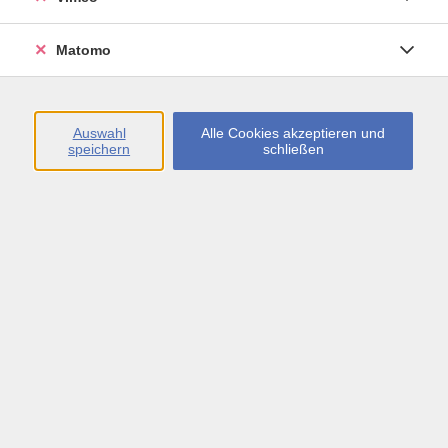
Öffnungszeiten
Matomo
Montag bis Freitag
09:00 - 13:00 sowie
Auswahl
Alle Cookies akzeptieren und
speichern
schließen
Montag bis Donnerstag
14:00 - 17:00 Uhr
In den Schulferien
Montag bis Freitag
09:00 - 13:00 Uhr
Inhalte
vhs.Newsletter
vhs.Programmzeitschrift online