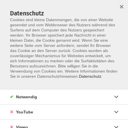
×
Datenschutz
Cookies sind kleine Datenmengen, die von einer Website
gesendet und vom Webbrowser des Nutzers während des
Surfens auf dem Computer des Nutzers gespeichert
Skip to main content
werden. Ihr Browser speichert jede Nachricht in einer
kleinen Datei, die Cookie genannt wird. Wenn Sie eine
weitere Seite vom Server anfordern, sendet Ihr Browser
Der Kurs konnte nicht gefunden werden.
das Cookie an den Server zurück. Cookies wurden als
zuverlässiger Mechanismus für Websites entwickelt, um
sich Informationen zu merken oder die Surfaktivitäten des
Benutzers aufzuzeichnen. Bitte willigen Sie in die
Verwendung von Cookies ein. Weitere Informationen finden
AGB
Sie in unseren Datenschutzhinweisen.
Datenschutz
Datenschutzerklärung
Erklärung zur Barrierefreiheit
Notwendig
Impressum
Widerrufsbelehrung
YouTube
Widerruf
Vimeo