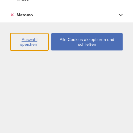
Öffnungszeiten
Matomo
Montag bis Freitag
09:00 - 13:00 sowie
Auswahl
Alle Cookies akzeptieren und
speichern
schließen
Montag bis Donnerstag
14:00 - 17:00 Uhr
In den Schulferien
Montag bis Freitag
09:00 - 13:00 Uhr
Inhalte
vhs.Newsletter
vhs.Programmzeitschrift online