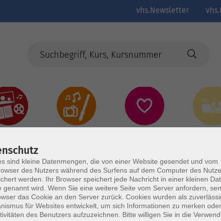
vhs.Newsletter
vhs.
Kultur
Kreativ
Gesundheit
Gesund
Ernährun
Genus
enschutz
s sind kleine Datenmengen, die von einer Website gesendet und vom
owser des Nutzers während des Surfens auf dem Computer des Nutze
chert werden. Ihr Browser speichert jede Nachricht in einer kleinen Dat
 genannt wird. Wenn Sie eine weitere Seite vom Server anfordern, se
owser das Cookie an den Server zurück. Cookies wurden als zuverlässi
ismus für Websites entwickelt, um sich Informationen zu merken oder
tivitäten des Benutzers aufzuzeichnen. Bitte willigen Sie in die Verwen