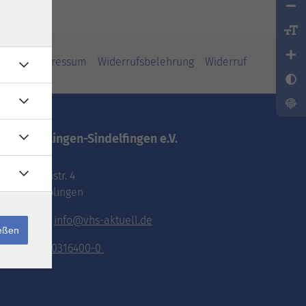
iheit
Impressum
Widerrufsbelehrung
Widerruf
vhs.Böblingen-Sindelfingen e.V.
Pestalozzistr. 4
71032 Böblingen
E-Mail:
info@vhs-aktuell.de
ießen
Tel.:
070316400-0