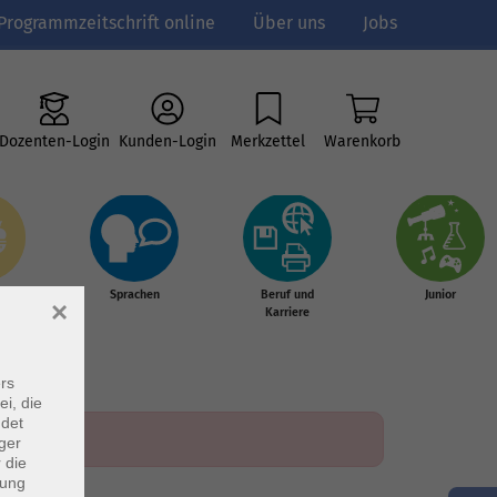
Programmzeitschrift online
Über uns
Jobs
Dozenten-Login
Kunden-Login
Merkzettel
Warenkorb
e
Sprachen
Beruf und
Junior
×
g &
Karriere
s
rs
ei, die
ndet
ger
 die
dung