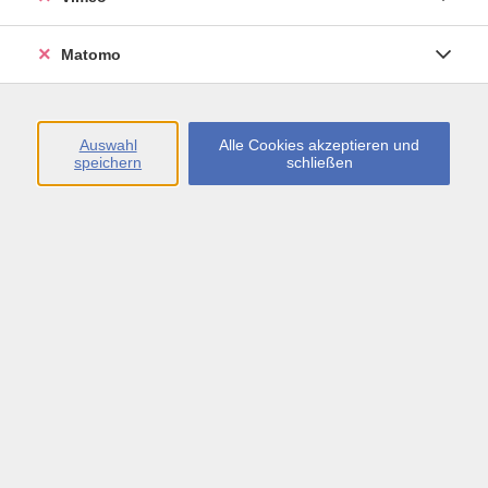
Öffnungszeiten
Matomo
Montag bis Freitag
09:00 - 13:00 sowie
Auswahl
Alle Cookies akzeptieren und
speichern
schließen
Montag bis Donnerstag
14:00 - 17:00 Uhr
In den Schulferien
Montag bis Freitag
09:00 - 13:00 Uhr
Inhalte
vhs.Newsletter
vhs.Programmzeitschrift online