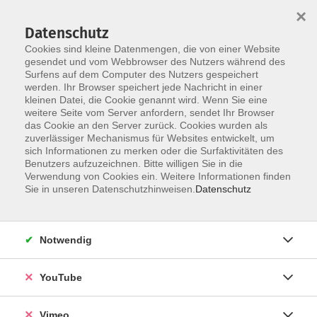
×
Datenschutz
Cookies sind kleine Datenmengen, die von einer Website
gesendet und vom Webbrowser des Nutzers während des
Surfens auf dem Computer des Nutzers gespeichert
Skip to main content
werden. Ihr Browser speichert jede Nachricht in einer
kleinen Datei, die Cookie genannt wird. Wenn Sie eine
weitere Seite vom Server anfordern, sendet Ihr Browser
Der Kurs konnte nicht gefunden werden.
das Cookie an den Server zurück. Cookies wurden als
zuverlässiger Mechanismus für Websites entwickelt, um
sich Informationen zu merken oder die Surfaktivitäten des
Benutzers aufzuzeichnen. Bitte willigen Sie in die
Verwendung von Cookies ein. Weitere Informationen finden
AGB
Sie in unseren Datenschutzhinweisen.
Datenschutz
Datenschutzerklärung
Erklärung zur Barrierefreiheit
Notwendig
Impressum
Widerrufsbelehrung
YouTube
Widerruf
Vimeo