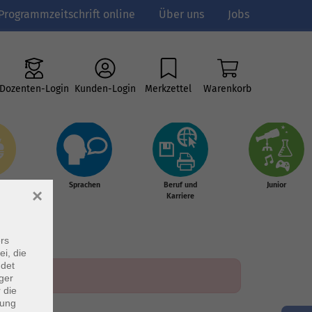
Programmzeitschrift online
Über uns
Jobs
Dozenten-Login
Kunden-Login
Merkzettel
Warenkorb
e
Sprachen
Beruf und
Junior
×
g &
Karriere
s
rs
ei, die
ndet
ger
 die
dung