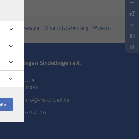
iheit
Impressum
Widerrufsbelehrung
Widerruf
vhs.Böblingen-Sindelfingen e.V.
Pestalozzistr. 4
71032 Böblingen
E-Mail:
info@vhs-aktuell.de
ießen
Tel.:
070316400-0