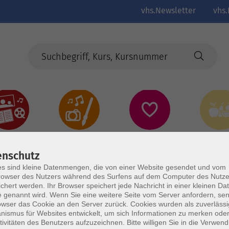
vhs.Newsletter
vhs.
Kultur
Kreativ
Gesundheit
Gesund
Ernährun
Genus
enschutz
s sind kleine Datenmengen, die von einer Website gesendet und vom
owser des Nutzers während des Surfens auf dem Computer des Nutze
chert werden. Ihr Browser speichert jede Nachricht in einer kleinen Dat
 genannt wird. Wenn Sie eine weitere Seite vom Server anfordern, se
owser das Cookie an den Server zurück. Cookies wurden als zuverlässi
ismus für Websites entwickelt, um sich Informationen zu merken oder
tivitäten des Benutzers aufzuzeichnen. Bitte willigen Sie in die Verwen