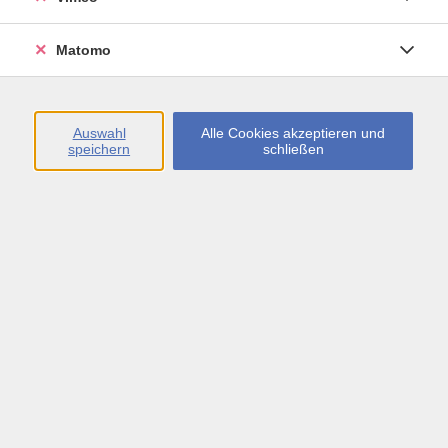
Öffnungszeiten
Matomo
Montag bis Freitag
09:00 - 13:00 sowie
Auswahl
Alle Cookies akzeptieren und
speichern
schließen
Montag bis Donnerstag
14:00 - 17:00 Uhr
In den Schulferien
Montag bis Freitag
09:00 - 13:00 Uhr
Inhalte
vhs.Newsletter
vhs.Programmzeitschrift online