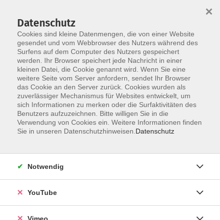
×
Datenschutz
Cookies sind kleine Datenmengen, die von einer Website
gesendet und vom Webbrowser des Nutzers während des
Surfens auf dem Computer des Nutzers gespeichert
Skip to main content
werden. Ihr Browser speichert jede Nachricht in einer
kleinen Datei, die Cookie genannt wird. Wenn Sie eine
weitere Seite vom Server anfordern, sendet Ihr Browser
Der Kurs konnte nicht gefunden werden.
das Cookie an den Server zurück. Cookies wurden als
zuverlässiger Mechanismus für Websites entwickelt, um
sich Informationen zu merken oder die Surfaktivitäten des
Benutzers aufzuzeichnen. Bitte willigen Sie in die
Verwendung von Cookies ein. Weitere Informationen finden
AGB
Sie in unseren Datenschutzhinweisen.
Datenschutz
Datenschutzerklärung
Erklärung zur Barrierefreiheit
Notwendig
Impressum
Widerrufsbelehrung
YouTube
Widerruf
Vimeo