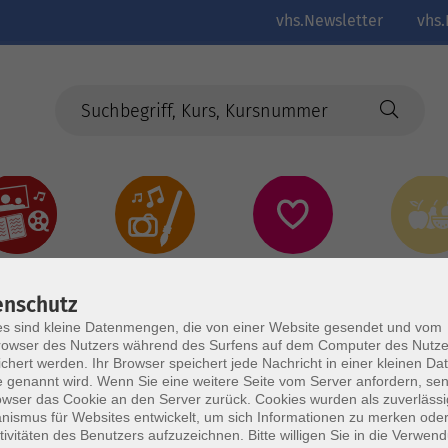
vhs.Newsletter
vhs.
Kultur
Kreativ
Gesundheit
Gesund
Ernährun
Genus
enschutz
s sind kleine Datenmengen, die von einer Website gesendet und vom
owser des Nutzers während des Surfens auf dem Computer des Nutze
chert werden. Ihr Browser speichert jede Nachricht in einer kleinen Dat
 genannt wird. Wenn Sie eine weitere Seite vom Server anfordern, se
owser das Cookie an den Server zurück. Cookies wurden als zuverlässi
ismus für Websites entwickelt, um sich Informationen zu merken oder
tivitäten des Benutzers aufzuzeichnen. Bitte willigen Sie in die Verwen