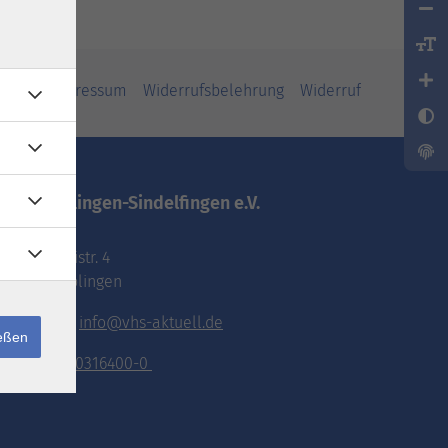
iheit
Impressum
Widerrufsbelehrung
Widerruf
vhs.Böblingen-Sindelfingen e.V.
Pestalozzistr. 4
71032 Böblingen
E-Mail:
info@vhs-aktuell.de
ießen
Tel.:
070316400-0