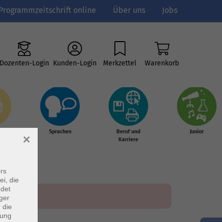
Programmzeitschrift online
Über uns
Jobs
Dozenten-Login
Kunden-Login
Merkzettel
Warenkorb
e
Sprachen
Beruf und
Junior
×
g &
Karriere
s
rs
ei, die
ndet
ger
 die
dung