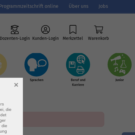
Programmzeitschrift online
Über uns
Jobs
Dozenten-Login
Kunden-Login
Merkzettel
Warenkorb
e
Sprachen
Beruf und
Junior
×
g &
Karriere
s
rs
ei, die
ndet
ger
 die
dung