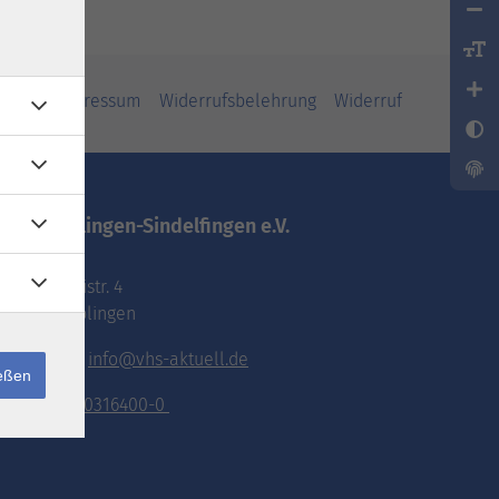
iheit
Impressum
Widerrufsbelehrung
Widerruf
vhs.Böblingen-Sindelfingen e.V.
Pestalozzistr. 4
71032 Böblingen
E-Mail:
info@vhs-aktuell.de
ießen
Tel.:
070316400-0