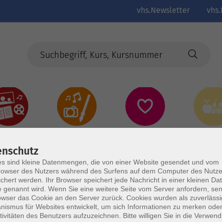
vhs.Newsletter
vhs.
Kultur
Kreativ
Gesundheit
Gesund
Ernährun
Genus
enschutz
s sind kleine Datenmengen, die von einer Website gesendet und vom
owser des Nutzers während des Surfens auf dem Computer des Nutze
chert werden. Ihr Browser speichert jede Nachricht in einer kleinen Dat
 genannt wird. Wenn Sie eine weitere Seite vom Server anfordern, se
owser das Cookie an den Server zurück. Cookies wurden als zuverlässi
ismus für Websites entwickelt, um sich Informationen zu merken oder
tivitäten des Benutzers aufzuzeichnen. Bitte willigen Sie in die Verwen