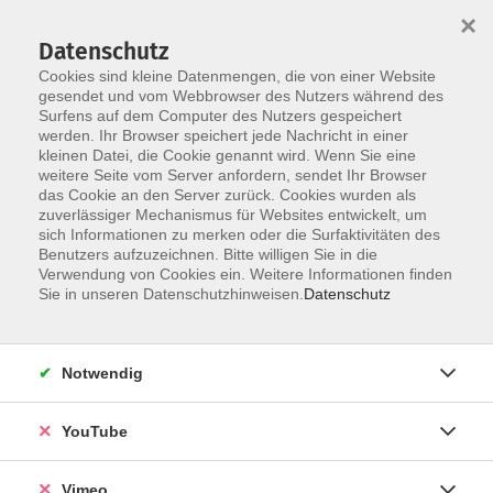
×
Datenschutz
Cookies sind kleine Datenmengen, die von einer Website
gesendet und vom Webbrowser des Nutzers während des
Surfens auf dem Computer des Nutzers gespeichert
Skip to main content
werden. Ihr Browser speichert jede Nachricht in einer
kleinen Datei, die Cookie genannt wird. Wenn Sie eine
weitere Seite vom Server anfordern, sendet Ihr Browser
Der Kurs konnte nicht gefunden werden.
das Cookie an den Server zurück. Cookies wurden als
zuverlässiger Mechanismus für Websites entwickelt, um
sich Informationen zu merken oder die Surfaktivitäten des
Benutzers aufzuzeichnen. Bitte willigen Sie in die
Verwendung von Cookies ein. Weitere Informationen finden
AGB
Sie in unseren Datenschutzhinweisen.
Datenschutz
Datenschutzerklärung
Erklärung zur Barrierefreiheit
Notwendig
Impressum
Widerrufsbelehrung
YouTube
Widerruf
Vimeo