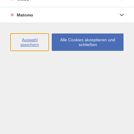
Öffnungszeiten
Matomo
Montag bis Freitag
09:00 - 13:00 sowie
Auswahl
Alle Cookies akzeptieren und
speichern
schließen
Montag bis Donnerstag
14:00 - 17:00 Uhr
In den Schulferien
Montag bis Freitag
09:00 - 13:00 Uhr
Inhalte
vhs.Newsletter
vhs.Programmzeitschrift online