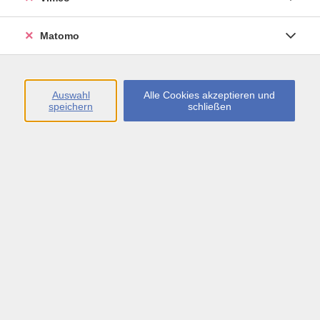
Öffnungszeiten
Matomo
Montag bis Freitag
09:00 - 13:00 sowie
Auswahl
Alle Cookies akzeptieren und
speichern
schließen
Montag bis Donnerstag
14:00 - 17:00 Uhr
In den Schulferien
Montag bis Freitag
09:00 - 13:00 Uhr
Inhalte
vhs.Newsletter
vhs.Programmzeitschrift online