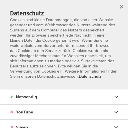
×
Datenschutz
Cookies sind kleine Datenmengen, die von einer Website
gesendet und vom Webbrowser des Nutzers während des
Surfens auf dem Computer des Nutzers gespeichert
Skip to main content
werden. Ihr Browser speichert jede Nachricht in einer
kleinen Datei, die Cookie genannt wird. Wenn Sie eine
weitere Seite vom Server anfordern, sendet Ihr Browser
Der Kurs konnte nicht gefunden werden.
das Cookie an den Server zurück. Cookies wurden als
zuverlässiger Mechanismus für Websites entwickelt, um
sich Informationen zu merken oder die Surfaktivitäten des
Benutzers aufzuzeichnen. Bitte willigen Sie in die
Verwendung von Cookies ein. Weitere Informationen finden
AGB
Sie in unseren Datenschutzhinweisen.
Datenschutz
Datenschutzerklärung
Erklärung zur Barrierefreiheit
Notwendig
Impressum
Widerrufsbelehrung
YouTube
Widerruf
Vimeo