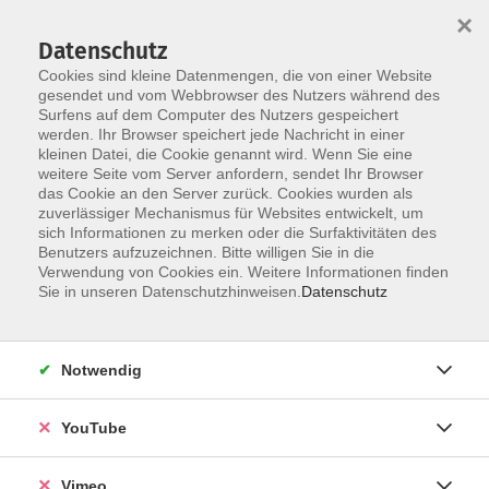
×
Datenschutz
Cookies sind kleine Datenmengen, die von einer Website
gesendet und vom Webbrowser des Nutzers während des
Surfens auf dem Computer des Nutzers gespeichert
Skip to main content
werden. Ihr Browser speichert jede Nachricht in einer
kleinen Datei, die Cookie genannt wird. Wenn Sie eine
weitere Seite vom Server anfordern, sendet Ihr Browser
Der Kurs konnte nicht gefunden werden.
das Cookie an den Server zurück. Cookies wurden als
zuverlässiger Mechanismus für Websites entwickelt, um
sich Informationen zu merken oder die Surfaktivitäten des
Benutzers aufzuzeichnen. Bitte willigen Sie in die
Verwendung von Cookies ein. Weitere Informationen finden
AGB
Sie in unseren Datenschutzhinweisen.
Datenschutz
Datenschutzerklärung
Erklärung zur Barrierefreiheit
Notwendig
Impressum
Widerrufsbelehrung
YouTube
Widerruf
Vimeo