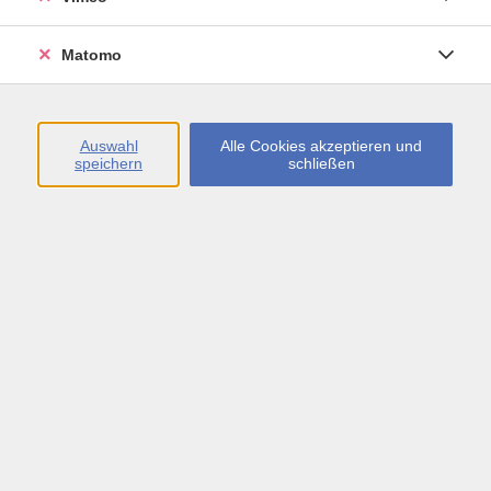
Öffnungszeiten
Matomo
Montag bis Freitag
09:00 - 13:00 sowie
Auswahl
Alle Cookies akzeptieren und
speichern
schließen
Montag bis Donnerstag
14:00 - 17:00 Uhr
In den Schulferien
Montag bis Freitag
09:00 - 13:00 Uhr
Inhalte
vhs.Newsletter
vhs.Programmzeitschrift online