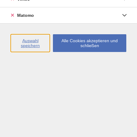
Öffnungszeiten
Matomo
Montag bis Freitag
09:00 - 13:00 sowie
Auswahl
Alle Cookies akzeptieren und
speichern
schließen
Montag bis Donnerstag
14:00 - 17:00 Uhr
In den Schulferien
Montag bis Freitag
09:00 - 13:00 Uhr
Inhalte
vhs.Newsletter
vhs.Programmzeitschrift online