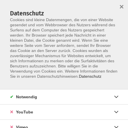
×
Datenschutz
Cookies sind kleine Datenmengen, die von einer Website
gesendet und vom Webbrowser des Nutzers während des
Surfens auf dem Computer des Nutzers gespeichert
Skip to main content
werden. Ihr Browser speichert jede Nachricht in einer
kleinen Datei, die Cookie genannt wird. Wenn Sie eine
weitere Seite vom Server anfordern, sendet Ihr Browser
Der Kurs konnte nicht gefunden werden.
das Cookie an den Server zurück. Cookies wurden als
zuverlässiger Mechanismus für Websites entwickelt, um
sich Informationen zu merken oder die Surfaktivitäten des
Benutzers aufzuzeichnen. Bitte willigen Sie in die
Verwendung von Cookies ein. Weitere Informationen finden
AGB
Sie in unseren Datenschutzhinweisen.
Datenschutz
Datenschutzerklärung
Erklärung zur Barrierefreiheit
Notwendig
Impressum
Widerrufsbelehrung
YouTube
Widerruf
Vimeo