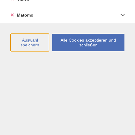
Öffnungszeiten
Matomo
Montag bis Freitag
09:00 - 13:00 sowie
Auswahl
Alle Cookies akzeptieren und
speichern
schließen
Montag bis Donnerstag
14:00 - 17:00 Uhr
In den Schulferien
Montag bis Freitag
09:00 - 13:00 Uhr
Inhalte
vhs.Newsletter
vhs.Programmzeitschrift online