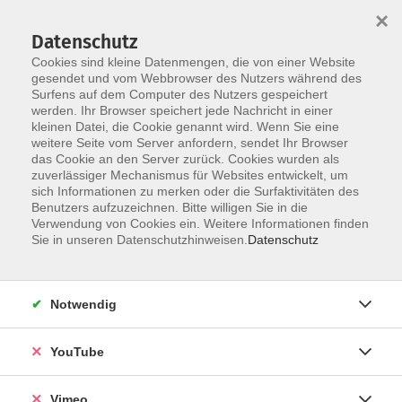
×
Datenschutz
Cookies sind kleine Datenmengen, die von einer Website
gesendet und vom Webbrowser des Nutzers während des
Surfens auf dem Computer des Nutzers gespeichert
Skip to main content
werden. Ihr Browser speichert jede Nachricht in einer
kleinen Datei, die Cookie genannt wird. Wenn Sie eine
weitere Seite vom Server anfordern, sendet Ihr Browser
Der Kurs konnte nicht gefunden werden.
das Cookie an den Server zurück. Cookies wurden als
zuverlässiger Mechanismus für Websites entwickelt, um
sich Informationen zu merken oder die Surfaktivitäten des
Benutzers aufzuzeichnen. Bitte willigen Sie in die
Verwendung von Cookies ein. Weitere Informationen finden
AGB
Sie in unseren Datenschutzhinweisen.
Datenschutz
Datenschutzerklärung
Erklärung zur Barrierefreiheit
Notwendig
Impressum
Widerrufsbelehrung
YouTube
Widerruf
Vimeo