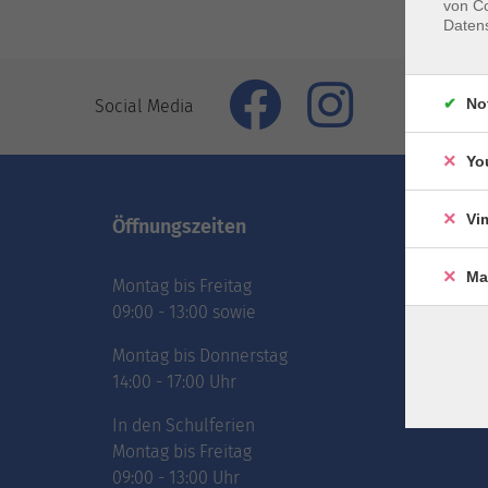
von Co
Daten
No
Social Media
Yo
Vi
Öffnungszeiten
Inhal
Ma
Montag bis Freitag
vhs.Ne
09:00 - 13:00 sowie
vhs.Pr
online
Montag bis Donnerstag
Über 
14:00 - 17:00 Uhr
Jobs
In den Schulferien
Montag bis Freitag
09:00 - 13:00 Uhr