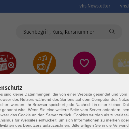
vhs.Newsletter
vhs.
Kultur
Kreativ
Gesundheit
Gesund
Ernährun
enschutz
Genus
s sind kleine Datenmengen, die von einer Website gesendet und vom
owser des Nutzers während des Surfens auf dem Computer des Nutze
chert werden. Ihr Browser speichert jede Nachricht in einer kleinen Dat
 genannt wird. Wenn Sie eine weitere Seite vom Server anfordern, se
owser das Cookie an den Server zurück. Cookies wurden als zuverlässi
ismus für Websites entwickelt, um sich Informationen zu merken oder
tivitäten des Benutzers aufzuzeichnen. Bitte willigen Sie in die Verwen