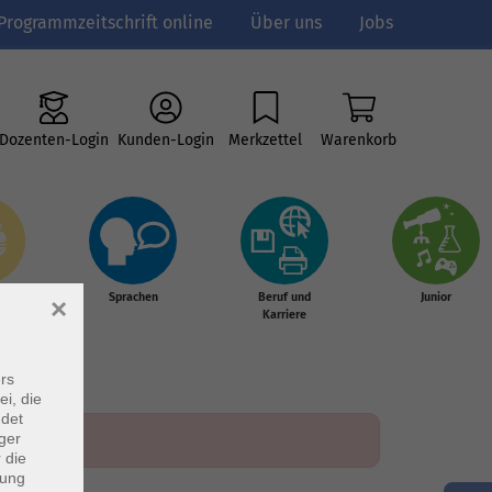
Programmzeitschrift online
Über uns
Jobs
Dozenten-Login
Kunden-Login
Merkzettel
Warenkorb
e
Sprachen
Beruf und
Junior
×
g &
Karriere
s
rs
ei, die
ndet
ger
 die
dung