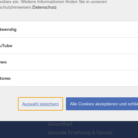
okies ein. Weitere Informationen finden Sie in unseren
schutzhinweisen.
Datenschutz
AGB
Datenschutzerklärung
Erklärung zur Barrierefre
twendig
uTube
meo
te
Programm
tomo
wsletter
Webinare
ogrammzeitschrift
Deutsch
Akademie
Auswahl speichern
Alle Cookies akzeptieren und schl
uns
Kultur
Kreativ
Gesundheit
Gesunde Ernährung & Genuss