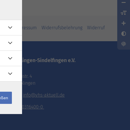
iheit
Impressum
Widerrufsbelehrung
Widerruf
vhs.Böblingen-Sindelfingen e.V.
Pestalozzistr. 4
71032 Böblingen
E-Mail:
info@vhs-aktuell.de
ießen
Tel.:
070316400-0