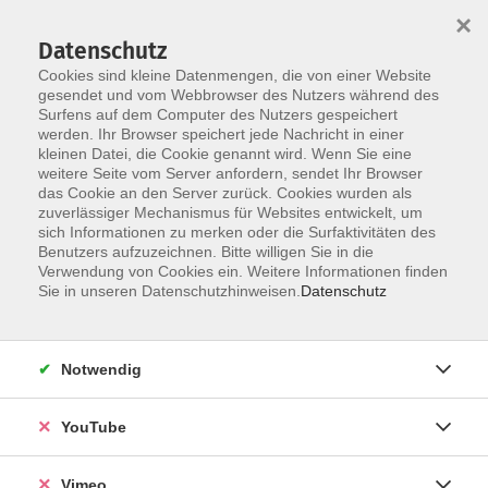
×
Datenschutz
Cookies sind kleine Datenmengen, die von einer Website
gesendet und vom Webbrowser des Nutzers während des
Surfens auf dem Computer des Nutzers gespeichert
Skip to main content
werden. Ihr Browser speichert jede Nachricht in einer
kleinen Datei, die Cookie genannt wird. Wenn Sie eine
weitere Seite vom Server anfordern, sendet Ihr Browser
Der Kurs konnte nicht gefunden werden.
das Cookie an den Server zurück. Cookies wurden als
zuverlässiger Mechanismus für Websites entwickelt, um
sich Informationen zu merken oder die Surfaktivitäten des
Benutzers aufzuzeichnen. Bitte willigen Sie in die
Verwendung von Cookies ein. Weitere Informationen finden
AGB
Sie in unseren Datenschutzhinweisen.
Datenschutz
Datenschutzerklärung
Erklärung zur Barrierefreiheit
Notwendig
Impressum
Widerrufsbelehrung
YouTube
Widerruf
Vimeo