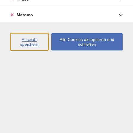
Öffnungszeiten
Matomo
Montag bis Freitag
09:00 - 13:00 sowie
Auswahl
Alle Cookies akzeptieren und
speichern
schließen
Montag bis Donnerstag
14:00 - 17:00 Uhr
In den Schulferien
Montag bis Freitag
09:00 - 13:00 Uhr
Inhalte
vhs.Newsletter
vhs.Programmzeitschrift online