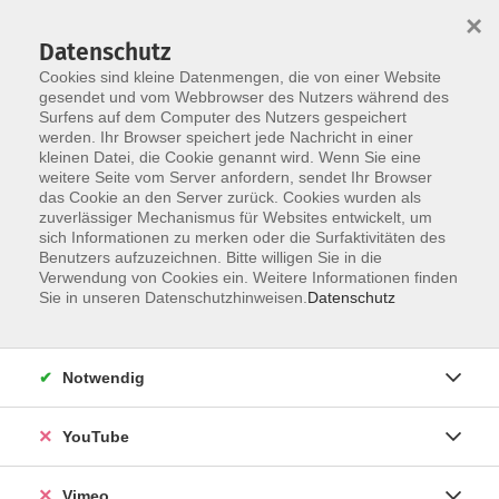
×
Datenschutz
Cookies sind kleine Datenmengen, die von einer Website
gesendet und vom Webbrowser des Nutzers während des
Surfens auf dem Computer des Nutzers gespeichert
Skip to main content
werden. Ihr Browser speichert jede Nachricht in einer
kleinen Datei, die Cookie genannt wird. Wenn Sie eine
weitere Seite vom Server anfordern, sendet Ihr Browser
das Cookie an den Server zurück. Cookies wurden als
Musik, Gesang, Theater
zuverlässiger Mechanismus für Websites entwickelt, um
sich Informationen zu merken oder die Surfaktivitäten des
Benutzers aufzuzeichnen. Bitte willigen Sie in die
Verwendung von Cookies ein. Weitere Informationen finden
Sie in unseren Datenschutzhinweisen.
Datenschutz
60 Kurse
Notwendig
zurück zu Kreativ
YouTube
Kurse nach Themen
Musiklehre
1
Vimeo