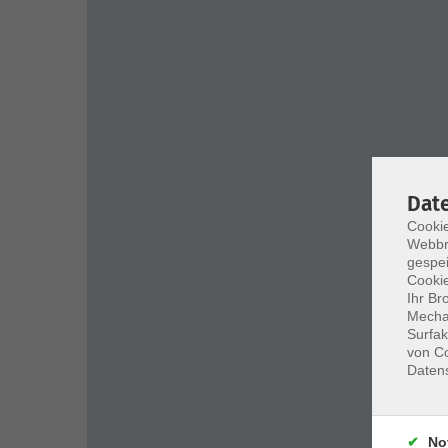
Dat
Cookie
Webbr
gespei
Cookie
Ihr Br
Mechan
Surfak
von Co
Daten
No