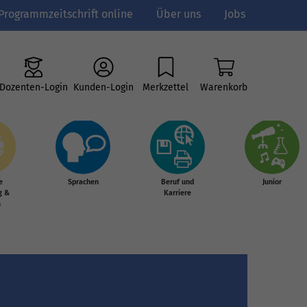
Programmzeitschrift online
Über uns
Jobs
Dozenten-Login
Kunden-Login
Merkzettel
Warenkorb
e
Sprachen
Beruf und
Junior
g &
Karriere
s