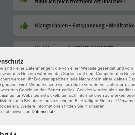
fühle ich mich trotzdem oft unsicher?
Klangschalen - Entspannung - Meditatio
WebVortrag: GUSTAVE COURBET
Sonderausstellung im Leopold Museum in Wien und
Museum Folkwang in Essen
enschutz
s sind kleine Datenmengen, die von einer Website gesendet und vom
owser des Nutzers während des Surfens auf dem Computer des Nutze
chert werden. Ihr Browser speichert jede Nachricht in einer kleinen Dat
WebVortrag: Argumentieren ohne Druck 
 genannt wird. Wenn Sie eine weitere Seite vom Server anfordern, se
Dialog Veränderung ermöglicht
owser das Cookie an den Server zurück. Cookies wurden als zuverlässi
ismus für Websites entwickelt, um sich Informationen zu merken oder
tivitäten des Benutzers aufzuzeichnen. Bitte willigen Sie in die Verwen
okies ein. Weitere Informationen finden Sie in unseren
Einführung in das Vereins- und
schutzhinweisen.
Datenschutz
Vereinssteuerrecht
twendig