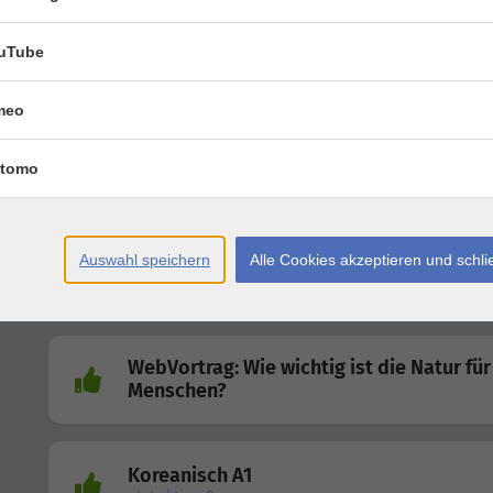
Excel-Funktionen: Logik-Funktionen wie
SVERWEIS
uTube
meo
Einführung in die Programmierung von E
(Teil 1)
Einführung in die Programmierung von VBA - Erstell
tomo
eines ersten Programms / ...
Letterlocking II
Auswahl speichern
Alle Cookies akzeptieren und schl
Historische Briefschlösser – besonders raffinierte Fa
und Verschlussmethoden für geheime ...
WebVortrag: Wie wichtig ist die Natur fü
Menschen?
Koreanisch A1