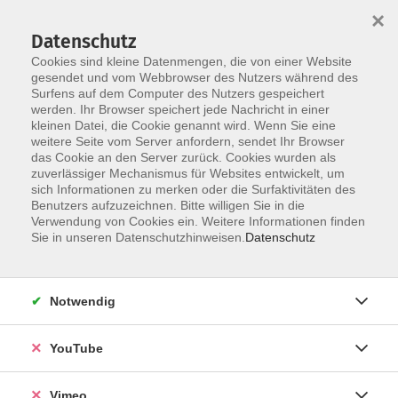
×
Datenschutz
Cookies sind kleine Datenmengen, die von einer Website
gesendet und vom Webbrowser des Nutzers während des
Surfens auf dem Computer des Nutzers gespeichert
Skip to main content
You are here:
werden. Ihr Browser speichert jede Nachricht in einer
Über uns
Unsere Dozierenden
kleinen Datei, die Cookie genannt wird. Wenn Sie eine
weitere Seite vom Server anfordern, sendet Ihr Browser
das Cookie an den Server zurück. Cookies wurden als
Lopez, Natasha
zuverlässiger Mechanismus für Websites entwickelt, um
sich Informationen zu merken oder die Surfaktivitäten des
Sängerin
Benutzers aufzuzeichnen. Bitte willigen Sie in die
Verwendung von Cookies ein. Weitere Informationen finden
Studium Gesang am Conservatorio
Sie in unseren Datenschutzhinweisen.
Datenschutz
Provincial de Música de
Gualadajara, Diplom-Studium
Gesang an der Hochschule für Musik
Notwendig
in Weimar und Masterstudium "Neue
Musik Gesang" an der Staatliche
YouTube
Hochschule für Musik und
Darstellende Kunst Stuttgart
Vimeo