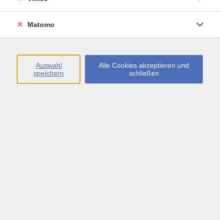
Matomo
Gesangsunterricht
Di. 22.09.2026 16:00
Böblingen
Auswahl
Alle Cookies akzeptieren und
speichern
schließen
Gesangsunterricht
Di. 22.09.2026 17:00
Böblingen
Gesangsunterricht
Di. 22.09.2026 18:00