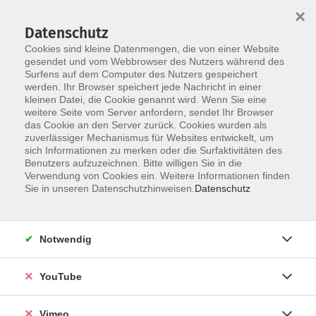
×
Datenschutz
Cookies sind kleine Datenmengen, die von einer Website
gesendet und vom Webbrowser des Nutzers während des
Surfens auf dem Computer des Nutzers gespeichert
Skip to main content
You are here:
werden. Ihr Browser speichert jede Nachricht in einer
Über uns
Unsere Dozierenden
kleinen Datei, die Cookie genannt wird. Wenn Sie eine
weitere Seite vom Server anfordern, sendet Ihr Browser
das Cookie an den Server zurück. Cookies wurden als
Hatzisavva, Maria
zuverlässiger Mechanismus für Websites entwickelt, um
sich Informationen zu merken oder die Surfaktivitäten des
Dozentin
Benutzers aufzuzeichnen. Bitte willigen Sie in die
Verwendung von Cookies ein. Weitere Informationen finden
BA in International Affairs, Grinnell
Sie in unseren Datenschutzhinweisen.
Datenschutz
College, USA, Business-Hintergrund
in Finanzen, Banking,
Kommunikation und
Notwendig
Managementberatung
YouTube
Englisch B1/B2, Grammar Review Course I
Vimeo