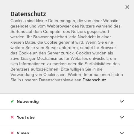
×
Datenschutz
Cookies sind kleine Datenmengen, die von einer Website
gesendet und vom Webbrowser des Nutzers während des
Surfens auf dem Computer des Nutzers gespeichert
Skip to main content
You are here:
werden. Ihr Browser speichert jede Nachricht in einer
Über uns
Unsere Dozierenden
kleinen Datei, die Cookie genannt wird. Wenn Sie eine
weitere Seite vom Server anfordern, sendet Ihr Browser
das Cookie an den Server zurück. Cookies wurden als
Verderes Lorca, Katherin
zuverlässiger Mechanismus für Websites entwickelt, um
sich Informationen zu merken oder die Surfaktivitäten des
Dozentin
Benutzers aufzuzeichnen. Bitte willigen Sie in die
Verwendung von Cookies ein. Weitere Informationen finden
Katherin Verderes stammt aus
Sie in unseren Datenschutzhinweisen.
Datenschutz
Barcelona, hat einen Master-
Abschluss in Spanisch als
Fremdsprache und einen Bachelor in
Notwendig
Tourismusbetriebswirtschaft. Gerne
teilt sie mit Ihnen ihre Leidenschaft
YouTube
für die Kultur und Gastronomie
Spaniens.
Vimeo